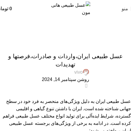
منو
0
توما
وبلاگ عسل طبیعی هانی مون
Home
»
وبلاگ عسل طبیعی هانی مون
»
عسل طبیعی ایران،واردات
و صادرات،فرصتها و تهدیدات
,
,
,
,
ARTICLES
پرسشهای پرتکرار
درباره هانی مون
عسل طبیعی
مقالات علمی
عسل طبیعی ایران،واردات و صادرات،فرصتها و
تهدیدات
vivo
روشن سپتامبر 14, 2024
0
عسل طبیعی ایران به دلیل ویژگی‌های منحصر به فرد خود در سطح
جهانی شناخته شده است. ایران با داشتن تنوع گیاهی و اقلیمی
گسترده، شرایط ایده‌آلی برای تولید انواع مختلف عسل طبیعی فراهم
کرده است. در ادامه به برخی از ویژگی‌های برجسته عسل طبیعی
ایران پرداخته می‌شود: