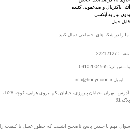
آنتی باکتریال و ضدعفونی کننده
بدون نیاز به آبکشی
قابل حمل
ما را در شکه های اجتماعی دنبال کنید…
تلفن : 22212127
واتــس اپ: 09102004565
ایمیل:info@honymoon.ir
آدرس : تهران -خیابان پیروزی، خیابان یکم نیروی هوایی، کوچه 1/28،
پلاک 31
درباره عسل طبیعی هانی مون
سوال مهم با چندین پاسخ ناصحیح اینست که چطور عسل با کیفیت را