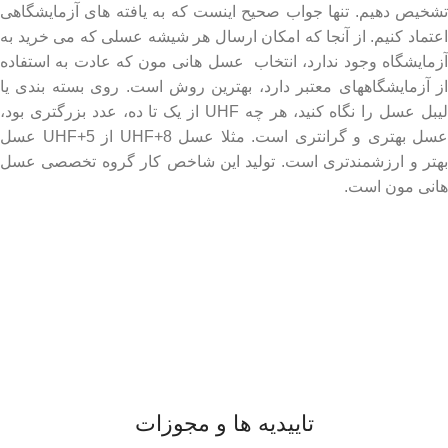
تشخیص دهیم. تنها جواب صحیح اینست که به یافته های آزمایشگاهی
اعتماد کنیم. از آنجا که امکان ارسال هر شیشه عسلی که می خرید به
آزمایشگاه وجود ندارد، انتخاب عسل هانی مون که عادت به استفاده
از آزمایشگاههای معتبر دارد، بهترین روش است. روی بسته بندی یا
لیبل عسل را نگاه کنید، هر چه UHF از یک تا ده، عدد بزرگتری بود،
عسل بهتری و گرانتری است. مثلا عسل UHF+8 از UHF+5 عسل
بهتر و ارزشمندتری است. تولید این شاخص کار گروه تخصصی عسل
هانی مون است.
لینک های مهم
- صفحه اصلی
- فروشگاه
- وبلاگ
- قوانین و مقررات
تاییدیه ها و مجوزات