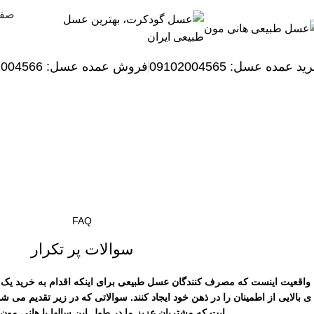
صفح
ید عمده عسل: 09102004565
فروش عمده عسل:
2004566
سوالات رایج
Home
»
سوالات رایج
FAQ
سوالات پر تکرار
واقعیت اینست که مصرف کنندگان عسل طبیعی برای اینکه اقدام به خرید یک شی
ی بالایی از اطمینان را در ذهن خود ایجاد کنند. سوالاتی که در زیر تقدیم می 
ایت که مشتریان عزیز ما در طول این سالها با هانی مون 