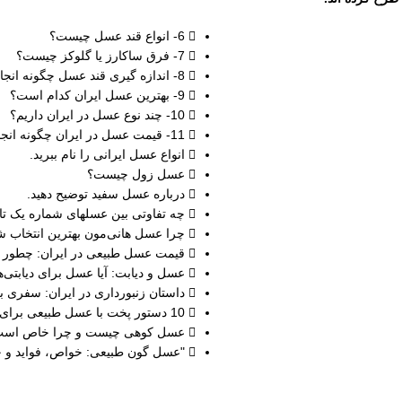
6- انواع قند عسل چیست؟
7- فرق ساکارز یا گلوکز چیست؟
8- اندازه گیری قند عسل چگونه انجام می شود؟
9- بهترین عسل ایران کدام است؟
10- چند نوع عسل در ایران داریم؟
11- قیمت عسل در ایران چگونه انجام می شود؟
انواع عسل ایرانی را نام ببرید.
عسل زول چیست؟
درباره عسل سفید توضیح دهید.
چه تفاوتی بین عسلهای شماره یک تا
چرا عسل هانی‌مون بهترین انتخاب
قیمت عسل طبیعی در ایران: چطور به
عسل و دیابت: آیا عسل برای دیابتی
داستان زنبورداری در ایران: سفری ب
10 دستور پخت با عسل طبیعی برای صبحانه و دسر
عسل کوهی چیست و چرا خاص است
"عسل گون طبیعی: خواص، فواید و چرا