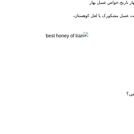
ار نارنج،خواص عسل بهار
ت عسل مشکورک یا لعل کوهستان،
تی؟