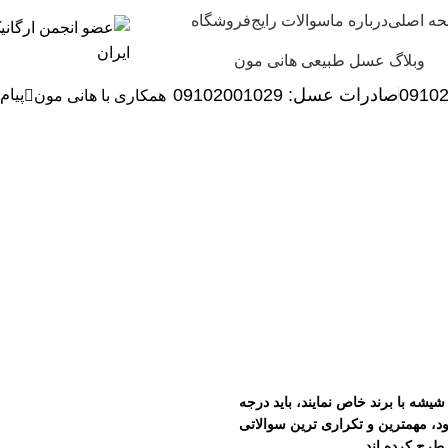
ه اصلی
درباره ما
سوالات رایج
فروشگاه
وبلاگ عسل طبیعی هانی مون
0910
صادرات عسل:
029
09102001
پیام
همکاری با هانی مون
شه با برند خاص نمایند، باید درجه
شود، مهمترین و تکراری ترین سوالاتی
طرح کرده اند.