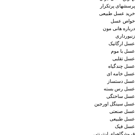
پرسشهای پرتکرار
خرید عسل طبیعی
خواص عسل
درباره هانی مون
زنبورداری
عسل ارگانیک
عسل با موم
عسل تقلبی
عسل چندگیاه
عسل خامه ای
عسل دستساز
عسل رس بسته
عسل ساختگی
عسل سینگل اورجین
عسل صنعتی
عسل طبیعی
عسل فیک
فروشگاههای اینترنتی