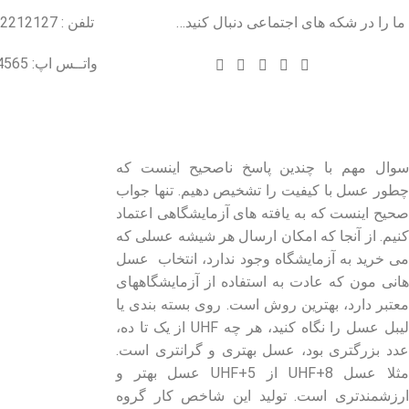
ما را در شکه های اجتماعی دنبال کنید…
تلفن : 22212127
واتــس اپ: 09102004565
درباره عسل طبیعی هانی مون
لینک های مهم
- صفحه اصلی
سوال مهم با چندین پاسخ ناصحیح اینست که
چطور عسل با کیفیت را تشخیص دهیم. تنها جواب
- فروشگاه
صحیح اینست که به یافته های آزمایشگاهی اعتماد
- وبلاگ
کنیم. از آنجا که امکان ارسال هر شیشه عسلی که
- قوانین و مقررات
می خرید به آزمایشگاه وجود ندارد، انتخاب عسل
هانی مون که عادت به استفاده از آزمایشگاههای
معتبر دارد، بهترین روش است. روی بسته بندی یا
لیبل عسل را نگاه کنید، هر چه UHF از یک تا ده،
عدد بزرگتری بود، عسل بهتری و گرانتری است.
مثلا عسل UHF+8 از UHF+5 عسل بهتر و
ارزشمندتری است. تولید این شاخص کار گروه