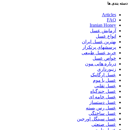
دسته بندی ها
Articles
FAQ
Iranian Honey
آزمایش عسل
انواع عسل
بهترین عسل ایران
پرسشهای پرتکرار
خرید عسل طبیعی
خواص عسل
درباره هانی مون
زنبورداری
عسل ارگانیک
عسل با موم
عسل تقلبی
عسل چندگیاه
عسل خامه ای
عسل دستساز
عسل رس بسته
عسل ساختگی
عسل سینگل اورجین
عسل صنعتی
عسل طبیعی