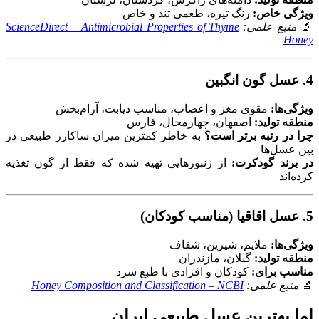
ویژگی خاص:
رنگ تیره، طعمی تند و خاص
🔬
منبع علمی:
ScienceDirect – Antimicrobial Properties of Thyme
Honey
4.
عسل گون انگبین
ویژگی‌ها:
مقوی مغز و اعصاب، مناسب دیابت، آرام‌بخش
منطقه تولید:
اصفهان، چهارمحال، فارس
چرا در رتبه برتر است؟
به خاطر کمترین میزان ساکارز طبیعی در
بین عسل‌ها
در برند گودکرت:
از زنبورهایی تهیه شده که فقط از گون تغذیه
کرده‌اند
5.
عسل اقاقیا (مناسب کودکان)
ویژگی‌ها:
ملایم، شیرین، شفاف
منطقه تولید:
گیلان، مازندران
مناسب برای:
کودکان و افرادی با طبع سرد
🔬
منبع علمی:
Honey Composition and Classification – NCBI
اما بهترین عسل طبیعی ایران