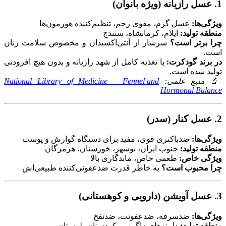
1.
عسل رازیانه (ویژه بانوان)
ویژگی‌ها:
عسل گرم، مقوی رحم، تنظیم‌کننده هورمون‌ها
منطقه تولید:
ایلام، کرمانشاه، سنندج
چرا برتر است؟
سرشار از آنتی‌اکسیدان و مخصوص سلامت زنان
است.
در برند گودکرت:
با تغذیه کامل از شهد رازیانه و بدون هیچ افزودنی
تولید شده است.
🔬
منبع علمی:
National Library of Medicine – Fennel and
Hormonal Balance
2.
عسل کنار (سدر)
ویژگی‌ها:
ضدباکتری قوی، مفید برای دستگاه گوارش و پوست
منطقه تولید:
جنوب ایران، بوشهر، خوزستان، هرمزگان
ویژگی خاص:
طعمی خاص، ماندگاری بالا
چرا محبوب است؟
به خاطر قدرت ضدعفونی‌کننده طبیعی‌اش
3.
عسل آویشن (دارویی و کوهستانی)
ویژگی‌ها:
ضدسرفه، ضدعفونت، ضدنفخ
منطقه تولید:
دامنه‌های زاگرس، کردستان، لرستان