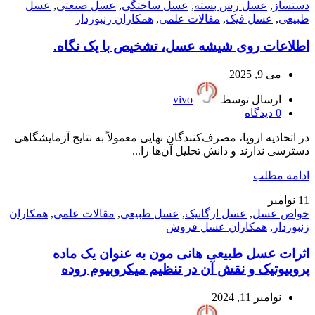
دستساز
,
عسل رس بسته
,
عسل ساختگی
,
عسل صنعتی
,
عسل
طبیعی
,
عسل فیک
,
مقالات علمی
,
همکاران زنبوردار
اطلاعات روی شیشه عسل، تشخیص با یک نگاه.
می 9, 2025
ارسال توسط
vivo
0
دیدگاه
در اتحادیه اروپا، مصرف‌کنندگان نهایی معمولاً به نتایج آزمایشگاهی
دسترسی ندارند و دانش تحلیل آن‌ها را...
ادامه مطلب
11
نوامبر
خواص عسل
,
عسل ارگانیک
,
عسل طبیعی
,
مقالات علمی
,
همکاران
زنبوردار
,
همکاران عسل فروش
اثرات عسل طبیعی هانی مون به عنوان یک ماده
پروبیوتیک و نقش آن در تنظیم میکروبیوم روده
نوامبر 11, 2024