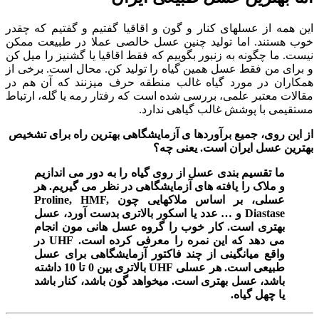
این همه از عسلهای کنار و گون و اقاقیا گفتیم و گفتیم که چقدر
خوب هستند. اما تولید چنین عسل خالصی عملا در طبیعت ممکن
نیست. ما چگونه به زنبور بگوییم که فقط اقاقیا یا گشنیز را میل کن
و برای من فقط عسل همین گیاه را تولید کن. محال است. برخی از
همکاران در مورد گیاه غالب منطقه حرف میزنند که آن هم در
مقالات معتبر علمی، بررسی شده است که رفتار رمه یا گله، ارتباط
مستقیمی با پوشش غالب گیاهی ندارد.
از این روی، جمیع برآوردها ی آزمایشگاهی بهترین راه برای تشخیص
بهترین عسل ایران است. یعنی چه؟
ما تقسیم بندی عسل از روی گیاه را به دور می اندازیم
و ملاک را یافته های آزمایشگاهی در نظر می گیریم. هر
عسلی، بر اساس ملاکهایی چون Proline, HMF,
Diastase و … عدد یا اسکور بالاتری بدست آورد، عسل
بهتری است. کار خوب را گروه عسل هانی مون انجام
می دهد که این نمره را معرفی کرده است. UHF در
واقع میانگینی از چند فاکتور آزمایشگاهی برای عسل
طبیعی است. هر عسلی UHF بالاتری بین 0 تا 10 داشته
باشد، عسل بهتری است. میخواهد گون باشد، کنار باشد
یا چهل گیاه.