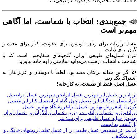
👉
مشاهده محصولات گودکرت در دیجی‌کالا
📣 جمع‌بندی: انتخاب با شماست، اما آگاهی
مهم‌تر است
عسل رازیانه برای زنان، آویشن برای عفونت، کنار برای معده و
گون برای دیابت…
تنوع عسل‌های طبیعی ایران، گنجینه‌ای شفابخش است که با
شناخت و انتخاب درست می‌توانید سلامتی را به خانه بیاورید.
🌿 اگر این مقاله برایتان مفید بود، لطفاً با دوستان و عزیزانتان به
اشتراک بگذارید.
عسل اصل، فقط از طبیعت، نه کارخانه!
ارزانترین عسل ایران
بهترین عسل ایران
خرید بهترین عسل ایران
عسل
ایرانی
عسل چندگیاه ایرانی
عسل چهل گیاه ایرانی
عسل کنار ایرانی
عسل
گون ایرانی
فروش بهترین عسل ایران
فروشگاه بهترین عسل
ایران
قویترین عسل ایران
قیمت بهترین عسل ایران
گرانترین عسل ایران
جدیدتر
فواید عسل طبیعی برای سلامتی
بازگشت به لیست
قدیمی تر
تشخیص عسل طبیعی را از عسل تقلبی|روشهای خانگی و
آزمایشگاهی