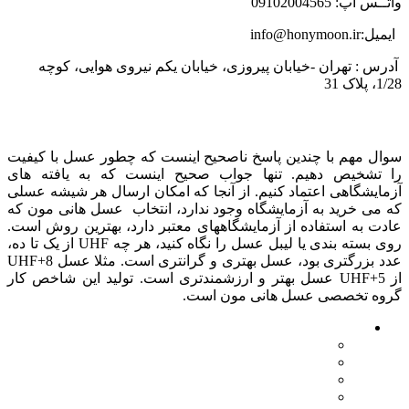
واتــس اپ: 09102004565
ایمیل:info@honymoon.ir
آدرس : تهران -خیابان پیروزی، خیابان یکم نیروی هوایی، کوچه
1/28، پلاک 31
درباره عسل طبیعی هانی مون
سوال مهم با چندین پاسخ ناصحیح اینست که چطور عسل با کیفیت
را تشخیص دهیم. تنها جواب صحیح اینست که به یافته های
آزمایشگاهی اعتماد کنیم. از آنجا که امکان ارسال هر شیشه عسلی
که می خرید به آزمایشگاه وجود ندارد، انتخاب عسل هانی مون که
عادت به استفاده از آزمایشگاههای معتبر دارد، بهترین روش است.
روی بسته بندی یا لیبل عسل را نگاه کنید، هر چه UHF از یک تا ده،
عدد بزرگتری بود، عسل بهتری و گرانتری است. مثلا عسل UHF+8
از UHF+5 عسل بهتر و ارزشمندتری است. تولید این شاخص کار
گروه تخصصی عسل هانی مون است.
لینک های مهم
- صفحه اصلی
- فروشگاه
- وبلاگ
- قوانین و مقررات