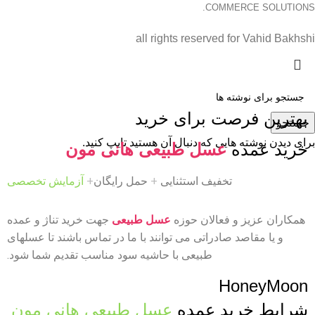
COMMERCE SOLUTIONS.
all rights reserved for Vahid Bakhshi
بهترین فرصت برای خرید
جستجو
برای دیدن نوشته هایی که دنبال آن هستید تایپ کنید.
خرید عمده
عسل طبیعی هانی مون
تخفیف استثنایی
+
حمل رایگان
+
آزمایش تخصصی
همکاران عزیز و فعالان حوزه
عسل طبیعی
جهت خرید تناژ و عمده
و یا مقاصد صادراتی می توانند با ما در تماس باشند تا عسلهای
طبیعی با حاشیه سود مناسب تقدیم شما شود.
HoneyMoon
شرایط خرید عمده
عسل طبیعی هانی مون