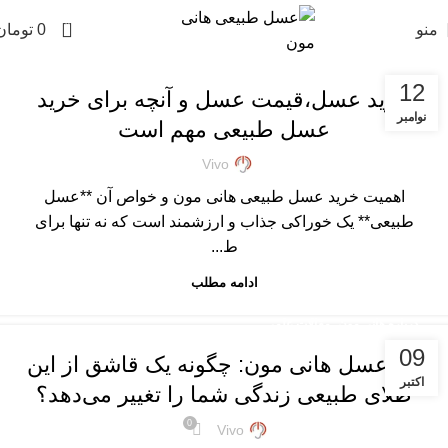
0
منو
0
تومان
,
,
,
,
پرسشهای پرتکرار
خرید عسل طبیعی
خواص عسل
درباره هانی مون
,
عسل طبیعی
مقالات علمی
12
خرید عسل،قیمت عسل و آنچه برای خرید
نوامبر
عسل طبیعی مهم است
Vivo
اهمیت خرید عسل طبیعی هانی مون و خواص آن **عسل
طبیعی** یک خوراکی جذاب و ارزشمند است که نه تنها برای
ط...
ادامه مطلب
,
درباره هانی مون
مقالات علمی
09
راز عسل هانی مون: چگونه یک قاشق از این
اکتبر
طلای طبیعی زندگی شما را تغییر می‌دهد؟
0
Vivo