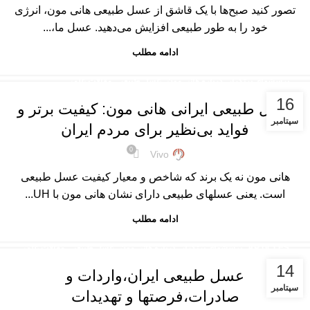
تصور کنید صبح‌ها با یک قاشق از عسل طبیعی هانی مون، انرژی
خود را به طور طبیعی افزایش می‌دهید. عسل ما،...
ادامه مطلب
,
,
,
پرسشهای پرتکرار
درباره هانی مون
عسل طبیعی
مقالات علمی
16
عسل طبیعی ایرانی هانی مون: کیفیت برتر و
سپتامبر
فواید بی‌نظیر برای مردم ایران
0
Vivo
هانی مون نه یک برند که شاخص و معیار کیفیت عسل طبیعی
است. یعنی عسلهای طبیعی دارای نشان هانی مون با UH...
ادامه مطلب
,
,
,
,
ARTICLES
پرسشهای پرتکرار
درباره هانی مون
عسل طبیعی
مقالات علمی
14
عسل طبیعی ایران،واردات و
سپتامبر
صادرات،فرصتها و تهدیدات