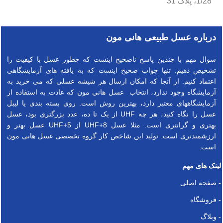
1/28، پلاک 31
درباره عسل طبیعی هانی مون
سوال مهم با چندین پاسخ ناصحیح اینست که چطور عسل با کیفیت را
تشخیص دهیم. تنها جواب صحیح اینست که به یافته های آزمایشگاهی
اعتماد کنیم. از آنجا که امکان ارسال هر شیشه عسلی که می خرید به
آزمایشگاه وجود ندارد، انتخاب عسل هانی مون که عادت به استفاده از
آزمایشگاههای معتبر دارد، بهترین روش است. روی بسته بندی یا لیبل
عسل را نگاه کنید، هر چه UHF از یک تا ده، عدد بزرگتری بود، عسل
بهتری و گرانتری است. مثلا عسل UHF+8 از UHF+5 عسل بهتر و
ارزشمندتری است. تولید این شاخص کار گروه تخصصی عسل هانی مون
است.
لینک های مهم
- صفحه اصلی
- فروشگاه
- وبلاگ