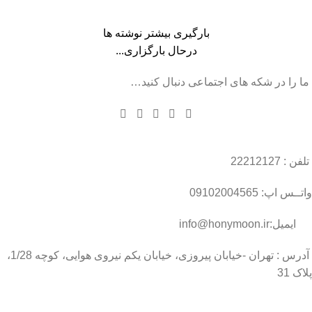
بارگیری بیشتر نوشته ها
درحال بارگزاری...
ما را در شکه های اجتماعی دنبال کنید…
تلفن : 22212127
واتــس اپ: 09102004565
ایمیل:info@honymoon.ir
آدرس : تهران -خیابان پیروزی، خیابان یکم نیروی هوایی، کوچه 1/28،
پلاک 31
درباره عسل طبیعی هانی مون