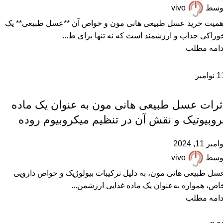
وسط
vivo
همیت خرید عسل طبیعی هانی مون و خواص آن **عسل طبیعی** یک
وراکی جذاب و ارزشمند است که نه تنها برای ط...
دامه مطلب
1
نوامبر
,
,
,
,
,
خواص عسل
عسل ارگانیک
عسل طبیعی
مقالات علمی
همکاران زنبوردار
همکاران عسل فروش
ثرات عسل طبیعی هانی مون به عنوان یک ماده
روبیوتیک و نقش آن در تنظیم میکروبیوم روده
امبر 11, 2024
وسط
vivo
سل طبیعی هانی مون، به دلیل ترکیبات بیولوژیک و خواص دارویی
اص، همواره به‌عنوان یک ماده غذایی ارزشمن...
دامه مطلب