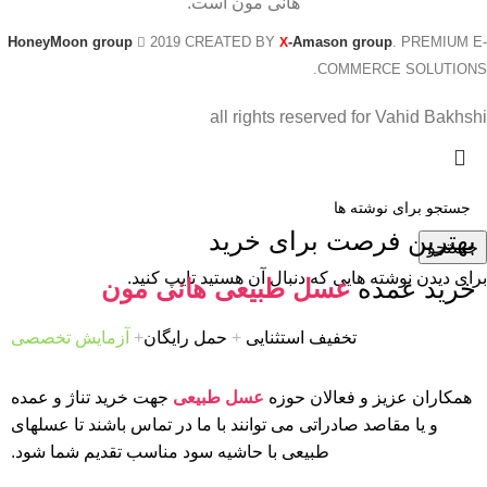
هانی مون است.
HoneyMoon group
2019 CREATED BY
-Amason group
. PREMIUM E-
X
COMMERCE SOLUTIONS.
all rights reserved for Vahid Bakhshi
بهترین فرصت برای خرید
جستجو
برای دیدن نوشته هایی که دنبال آن هستید تایپ کنید.
خرید عمده
عسل طبیعی هانی مون
تخفیف استثنایی
+
حمل رایگان
+
آزمایش تخصصی
همکاران عزیز و فعالان حوزه
عسل طبیعی
جهت خرید تناژ و عمده
و یا مقاصد صادراتی می توانند با ما در تماس باشند تا عسلهای
طبیعی با حاشیه سود مناسب تقدیم شما شود.