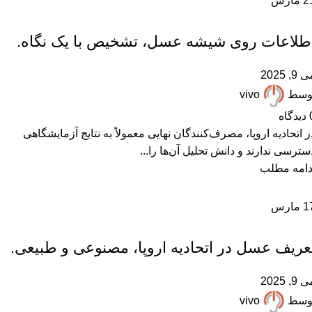
2
مارس
,
,
,
,
,
ARTICLES
آزمایش عسل
پرسشهای پرتکرار
زنبورداری
عسل دستساز
,
,
,
,
,
,
عسل رس بسته
عسل ساختگی
عسل صنعتی
عسل طبیعی
عسل فیک
مقالات علمی
طلاعات روی شیشه عسل، تشخیص با یک نگاه.
همکاران زنبوردار
 9, 2025
وسط
vivo
دیدگاه
ر اتحادیه اروپا، مصرف‌کنندگان نهایی معمولاً به نتایج آزمایشگاهی
سترسی ندارند و دانش تحلیل آن‌ها را...
دامه مطلب
1
مارس
,
,
,
,
,
,
ARTICLES
آزمایش عسل
زنبورداری
عسل تقلبی
عسل دستساز
عسل ساختگی
,
,
,
,
,
عسل صنعتی
عسل طبیعی
عسل فیک
مقالات علمی
همکاران زنبوردار
عریف عسل در اتحادیه اروپا، مصنوعی و طبیعی.
همکاران عسل فروش
 9, 2025
وسط
vivo