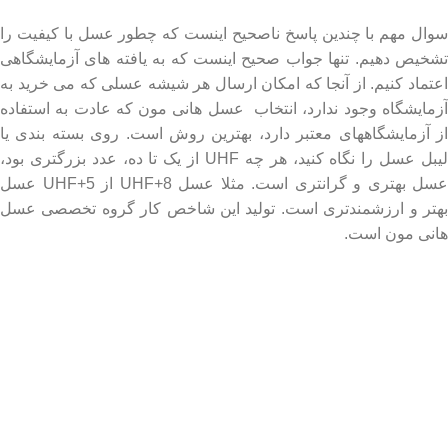
سوال مهم با چندین پاسخ ناصحیح اینست که چطور عسل با کیفیت را
تشخیص دهیم. تنها جواب صحیح اینست که به یافته های آزمایشگاهی
اعتماد کنیم. از آنجا که امکان ارسال هر شیشه عسلی که می خرید به
آزمایشگاه وجود ندارد، انتخاب عسل هانی مون که عادت به استفاده
از آزمایشگاههای معتبر دارد، بهترین روش است. روی بسته بندی یا
لیبل عسل را نگاه کنید، هر چه UHF از یک تا ده، عدد بزرگتری بود،
عسل بهتری و گرانتری است. مثلا عسل UHF+8 از UHF+5 عسل
بهتر و ارزشمندتری است. تولید این شاخص کار گروه تخصصی عسل
هانی مون است.
لینک های مهم
- صفحه اصلی
- فروشگاه
- وبلاگ
- قوانین و مقررات