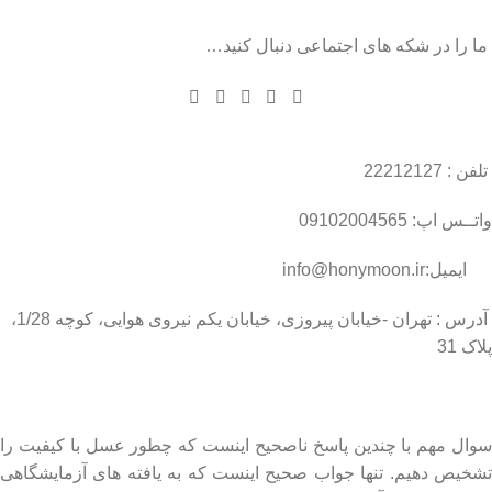
ما را در شکه های اجتماعی دنبال کنید…
تلفن : 22212127
واتــس اپ: 09102004565
ایمیل:info@honymoon.ir
آدرس : تهران -خیابان پیروزی، خیابان یکم نیروی هوایی، کوچه 1/28،
پلاک 31
درباره عسل طبیعی هانی مون
سوال مهم با چندین پاسخ ناصحیح اینست که چطور عسل با کیفیت را
تشخیص دهیم. تنها جواب صحیح اینست که به یافته های آزمایشگاهی