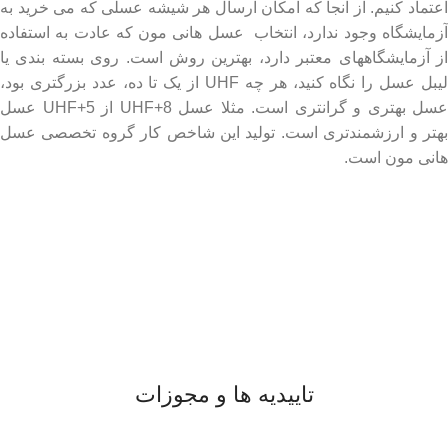
اعتماد کنیم. از آنجا که امکان ارسال هر شیشه عسلی که می خرید به
آزمایشگاه وجود ندارد، انتخاب عسل هانی مون که عادت به استفاده
از آزمایشگاههای معتبر دارد، بهترین روش است. روی بسته بندی یا
لیبل عسل را نگاه کنید، هر چه UHF از یک تا ده، عدد بزرگتری بود،
عسل بهتری و گرانتری است. مثلا عسل UHF+8 از UHF+5 عسل
بهتر و ارزشمندتری است. تولید این شاخص کار گروه تخصصی عسل
هانی مون است.
لینک های مهم
- صفحه اصلی
- فروشگاه
- وبلاگ
- قوانین و مقررات
تاییدیه ها و مجوزات