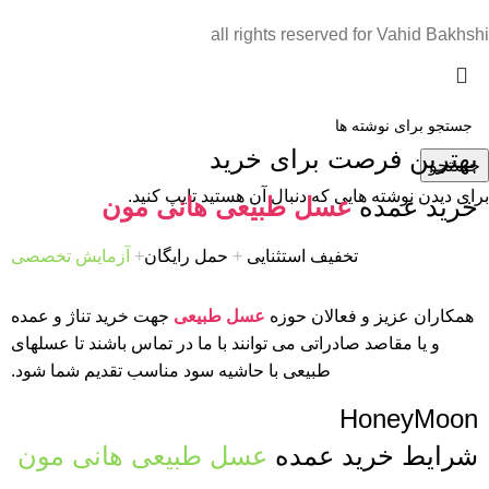
all rights reserved for Vahid Bakhshi
بهترین فرصت برای خرید
جستجو
برای دیدن نوشته هایی که دنبال آن هستید تایپ کنید.
خرید عمده
عسل طبیعی هانی مون
تخفیف استثنایی
+
حمل رایگان
+
آزمایش تخصصی
همکاران عزیز و فعالان حوزه
عسل طبیعی
جهت خرید تناژ و عمده
و یا مقاصد صادراتی می توانند با ما در تماس باشند تا عسلهای
طبیعی با حاشیه سود مناسب تقدیم شما شود.
HoneyMoon
شرایط خرید عمده
عسل طبیعی هانی مون