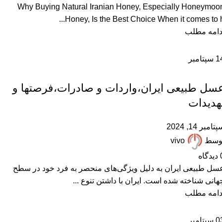
Why Buying Natural Iranian Honey, Especially Honeymoo
Honey, Is the Best Choice When it comes to h..
دامه مطلب
1
سپتامبر
,
,
,
,
ARTICLES
پرسشهای پرتکرار
درباره هانی مون
عسل طبیعی
مقالات علمی
سل طبیعی ایران،واردات و صادرات،فرصتها و
هدیدات
تامبر 14, 2024
وسط
vivo
دیدگاه
سل طبیعی ایران به دلیل ویژگی‌های منحصر به فرد خود در سطح
هانی شناخته شده است. ایران با داشتن تنوع ...
دامه مطلب
0
سپتامبر