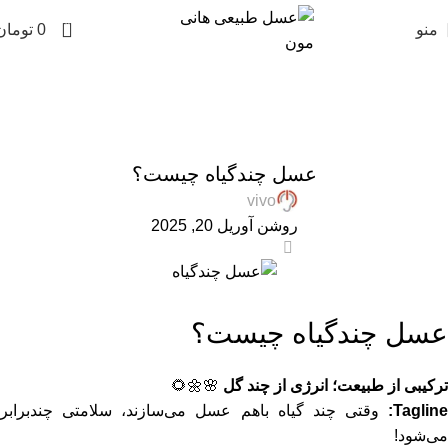
0
منو
0
تومان
وبلاگ عسل طبیعی هانی مون
Home
»
وبلاگ عسل طبیعی هانی مون
»
عسل چندگیاه چیست؟
,
,
,
ARTICLES
عسل چندگیاه
عسل طبیعی
مقالات علمی
عسل چندگیاه چیست؟
vivo
روشن آوریل 20, 2025
0
عسل چندگیاه چیست؟
ترکیبی از طبیعت؛ انرژی از چند گل
🌸🌼🌻
Tagline:
وقتی چند گیاه باهم عسل می‌سازند، سلامتی چندبرابر
می‌شود!