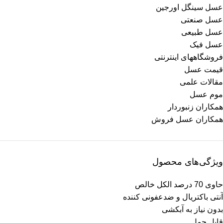
عسل سینگل اورجین
عسل صنعتی
عسل طبیعی
عسل فیک
فروشگاههای اینترنتی
قیمت عسل
مقالات علمی
موم عسل
همکاران زنبوردار
همکاران عسل فروش
ویژگی‌های محصول
حاوی 70 درصد الکل خالص
آنتی باکتریال و ضدعفونی کننده
بدون نیاز به آبکشی
قابل حمل