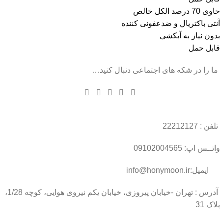
حاوی 70 درصد الکل خالص
آنتی باکتریال و ضدعفونی کننده
بدون نیاز به آبکشی
قابل حمل
ما را در شکه های اجتماعی دنبال کنید…
تلفن : 22212127
واتــس اپ: 09102004565
ایمیل:info@honymoon.ir
آدرس : تهران -خیابان پیروزی، خیابان یکم نیروی هوایی، کوچه 1/28،
پلاک 31