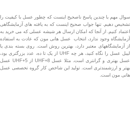
درباره عسل طبیعی هانی مون
سوال مهم با چندین پاسخ ناصحیح اینست که چطور عسل با کیفیت را
تشخیص دهیم. تنها جواب صحیح اینست که به یافته های آزمایشگاهی
اعتماد کنیم. از آنجا که امکان ارسال هر شیشه عسلی که می خرید به
آزمایشگاه وجود ندارد، انتخاب عسل هانی مون که عادت به استفاده
از آزمایشگاههای معتبر دارد، بهترین روش است. روی بسته بندی یا
لیبل عسل را نگاه کنید، هر چه UHF از یک تا ده، عدد بزرگتری بود،
عسل بهتری و گرانتری است. مثلا عسل UHF+8 از UHF+5 عسل
بهتر و ارزشمندتری است. تولید این شاخص کار گروه تخصصی عسل
هانی مون است.
لینک های مهم
- صفحه اصلی
- فروشگاه
- وبلاگ
- قوانین و مقررات