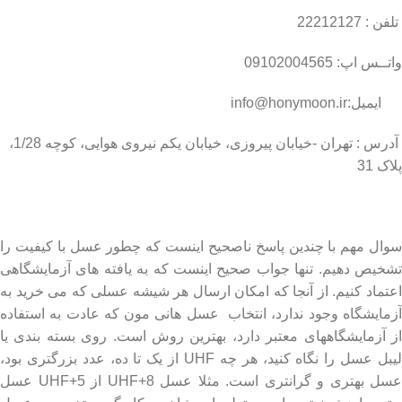
تلفن : 22212127
واتــس اپ: 09102004565
ایمیل:info@honymoon.ir
آدرس : تهران -خیابان پیروزی، خیابان یکم نیروی هوایی، کوچه 1/28،
پلاک 31
درباره عسل طبیعی هانی مون
سوال مهم با چندین پاسخ ناصحیح اینست که چطور عسل با کیفیت را
تشخیص دهیم. تنها جواب صحیح اینست که به یافته های آزمایشگاهی
اعتماد کنیم. از آنجا که امکان ارسال هر شیشه عسلی که می خرید به
آزمایشگاه وجود ندارد، انتخاب عسل هانی مون که عادت به استفاده
از آزمایشگاههای معتبر دارد، بهترین روش است. روی بسته بندی یا
لیبل عسل را نگاه کنید، هر چه UHF از یک تا ده، عدد بزرگتری بود،
عسل بهتری و گرانتری است. مثلا عسل UHF+8 از UHF+5 عسل