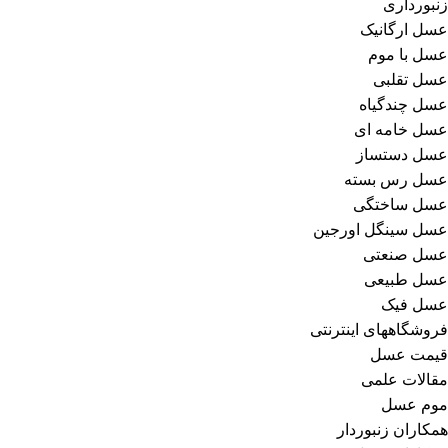
زنبورداری
عسل ارگانیک
عسل با موم
عسل تقلبی
عسل چندگیاه
عسل خامه ای
عسل دستساز
عسل رس بسته
عسل ساختگی
عسل سینگل اورجین
عسل صنعتی
عسل طبیعی
عسل فیک
فروشگاههای اینترنتی
قیمت عسل
مقالات علمی
موم عسل
همکاران زنبوردار