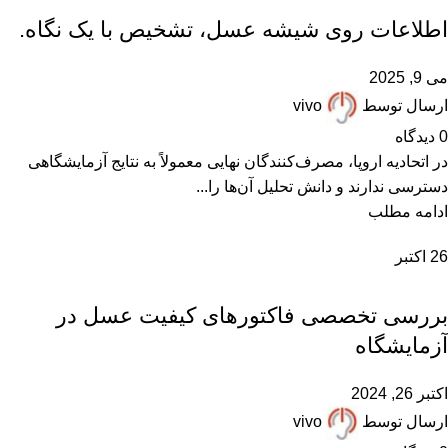
,
,
,
,
,
عسل رس بسته
عسل ساختگی
عسل صنعتی
عسل طبیعی
عسل فیک
اطلاعات روی شیشه عسل، تشخیص با یک نگاه.
,
مقالات علمی
همکاران زنبوردار
می 9, 2025
ارسال توسط
vivo
0
دیدگاه
در اتحادیه اروپا، مصرف‌کنندگان نهایی معمولاً به نتایج آزمایشگاهی
دسترسی ندارند و دانش تحلیل آن‌ها را...
ادامه مطلب
26
اکتبر
,
,
,
آزمایش عسل
عسل ارگانیک
عسل طبیعی
مقالات علمی
بررسی تخصصی فاکتورهای کیفیت عسل در
آزمایشگاه‌
اکتبر 26, 2024
ارسال توسط
vivo