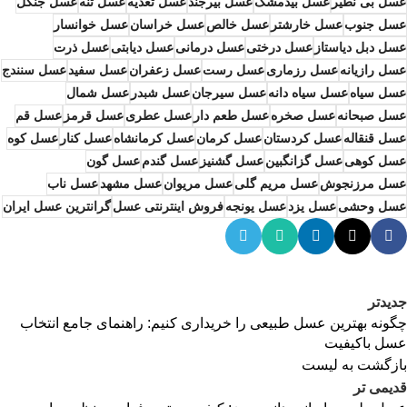
عسل بی نطیر
عسل بیدمشک
عسل بیرجند
عسل تغذیه
عسل تنه
عسل جنگل
عسل جنوب
عسل خارشتر
عسل خالص
عسل خراسان
عسل خوانسار
عسل دبل دیاستاز
عسل درختی
عسل درمانی
عسل دیابتی
عسل ذرت
عسل رازیانه
عسل رزماری
عسل رست
عسل زعفران
عسل سفید
عسل سنندج
عسل سیاه
عسل سیاه دانه
عسل سیرجان
عسل شبدر
عسل شمال
عسل صبحانه
عسل صخره
عسل طعم دار
عسل عطری
عسل قرمز
عسل قم
عسل قنقاله
عسل کردستان
عسل کرمان
عسل کرمانشاه
عسل کنار
عسل کوه
عسل کوهی
عسل گزانگبین
عسل گشنیز
عسل گندم
عسل گون
عسل مرزنجوش
عسل مریم گلی
عسل مریوان
عسل مشهد
عسل ناب
عسل وحشی
عسل یزد
عسل یونجه
فروش اینترنتی عسل
گرانترین عسل ایران
جدیدتر
چگونه بهترین عسل طبیعی را خریداری کنیم: راهنمای جامع انتخاب
عسل باکیفیت
بازگشت به لیست
قدیمی تر