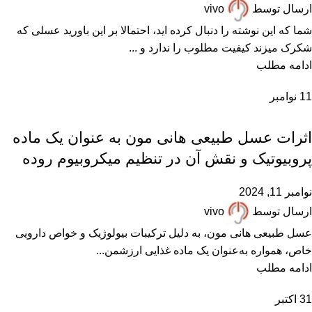
ارسال توسط
vivo
شما که این نوشته را دنبال کرده اید، احتمالا بر این باورید عسلی که
شکرک میزند کیفیت مطلوب را ندارد و ...
ادامه مطلب
11
نوامبر
,
,
,
,
,
خواص عسل
عسل ارگانیک
عسل طبیعی
مقالات علمی
همکاران زنبوردار
همکاران عسل فروش
اثرات عسل طبیعی هانی مون به عنوان یک ماده
پروبیوتیک و نقش آن در تنظیم میکروبیوم روده
نوامبر 11, 2024
ارسال توسط
vivo
عسل طبیعی هانی مون، به دلیل ترکیبات بیولوژیک و خواص دارویی
خاص، همواره به‌عنوان یک ماده غذایی ارزشمن...
ادامه مطلب
31
اکتبر