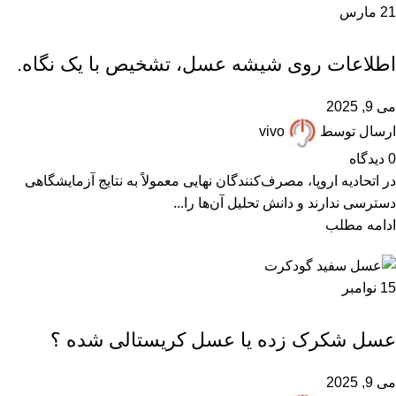
21
مارس
,
,
,
,
,
ARTICLES
آزمایش عسل
پرسشهای پرتکرار
زنبورداری
عسل دستساز
,
,
,
,
,
عسل رس بسته
عسل ساختگی
عسل صنعتی
عسل طبیعی
عسل فیک
اطلاعات روی شیشه عسل، تشخیص با یک نگاه.
,
مقالات علمی
همکاران زنبوردار
می 9, 2025
ارسال توسط
vivo
0
دیدگاه
در اتحادیه اروپا، مصرف‌کنندگان نهایی معمولاً به نتایج آزمایشگاهی
دسترسی ندارند و دانش تحلیل آن‌ها را...
ادامه مطلب
15
نوامبر
,
,
,
ARTICLES
عسل خامه ای
عسل رس بسته
مقالات علمی
عسل شکرک زده یا عسل کریستالی شده ؟
می 9, 2025