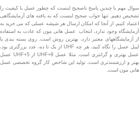
سوال مهم با چندین پاسخ ناصحیح اینست که چطور عسل با کیفیت را
تشخیص دهیم. تنها جواب صحیح اینست که به یافته های آزمایشگاهی
اعتماد کنیم. از آنجا که امکان ارسال هر شیشه عسلی که می خرید به
آزمایشگاه وجود ندارد، انتخاب عسل هانی مون که عادت به استفاده
از آزمایشگاههای معتبر دارد، بهترین روش است. روی بسته بندی یا
لیبل عسل را نگاه کنید، هر چه UHF از یک تا ده، عدد بزرگتری بود،
عسل بهتری و گرانتری است. مثلا عسل UHF+8 از UHF+5 عسل
بهتر و ارزشمندتری است. تولید این شاخص کار گروه تخصصی عسل
هانی مون است.
لینک های مهم
- صفحه اصلی
- فروشگاه
- وبلاگ
- قوانین و مقررات