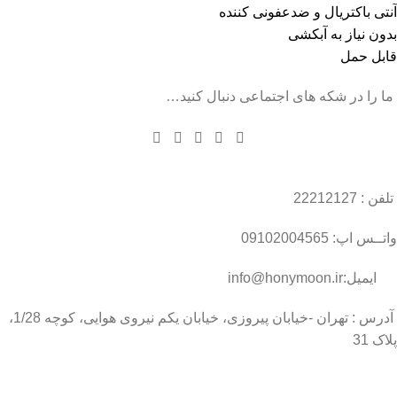
آنتی باکتریال و ضدعفونی کننده
بدون نیاز به آبکشی
قابل حمل
ما را در شکه های اجتماعی دنبال کنید…
تلفن : 22212127
واتــس اپ: 09102004565
ایمیل:info@honymoon.ir
آدرس : تهران -خیابان پیروزی، خیابان یکم نیروی هوایی، کوچه 1/28،
پلاک 31
درباره عسل طبیعی هانی مون