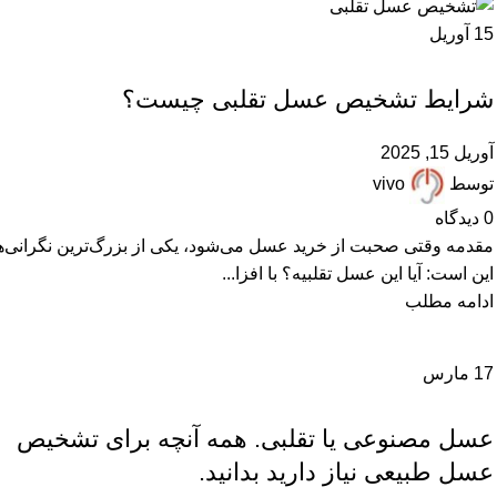
15
آوریل
,
,
,
,
,
,
ARTICLES
FAQ
پرسشهای پرتکرار
عسل تقلبی
عسل دستساز
عسل ساختگی
,
,
عسل صنعتی
عسل فیک
مقالات علمی
شرایط تشخیص عسل تقلبی چیست؟
آوریل 15, 2025
توسط
vivo
0
دیدگاه
مقدمه وقتی صحبت از خرید عسل می‌شود، یکی از بزرگ‌ترین نگرانی‌ه
این است: آیا این عسل تقلبیه؟ با افزا...
ادامه مطلب
17
مارس
,
,
,
,
,
ARTICLES
آزمایش عسل
پرسشهای پرتکرار
خرید عسل طبیعی
زنبورداری
,
,
,
,
,
عسل دستساز
عسل صنعتی
عسل فیک
مقالات علمی
همکاران زنبوردار
عسل مصنوعی یا تقلبی. همه آنچه برای تشخیص
همکاران عسل فروش
عسل طبیعی نیاز دارید بدانید.