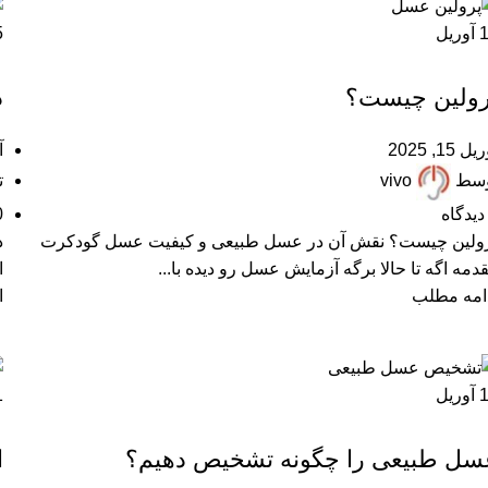
آوریل
5
,
,
,
,
ARTICLES
FAQ
آزمایش عسل
پرسشهای پرتکرار
مقالات علمی
رولین چیست؟
د
ل 15, 2025
آو
وسط
vivo
ت
دیدگاه
0
ولین چیست؟ نقش آن در عسل طبیعی و کیفیت عسل گودکرت
د
دمه اگه تا حالا برگه آزمایش عسل رو دیده با...
ا
امه مطلب
ا
آوریل
1
,
,
پرسشهای پرتکرار
خرید عسل طبیعی
مقالات علمی
سل طبیعی را چگونه تشخیص دهیم؟
ا