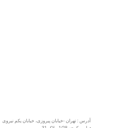
آدرس : تهران -خیابان پیروزی، خیابان یکم نیروی
هوایی، کوچه 1/28، پلاک 31