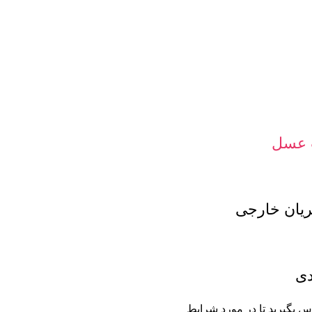
 عسل
ان خارجی
دی
س بگیرید تا در مورد شرایط