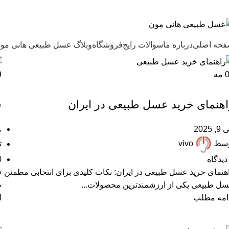
ل طبیعی هانی مون، معیار عسل ایرانی
حه اصلی
درباره ما
سوالات رایج
فروشگاه
وبلاگ عسل طبیعی هانی مو
مه
9
,
,
,
,
,
ARTICLES
FAQ
آزمایش عسل
پرسشهای پرتکرار
خرید عسل طبیعی
مقالات علمی
اهنمای خرید عسل طبیعی در ایران
ف
, 2025
می
وسط
vivo
ت
دیدگاه
0
هنمای خرید عسل طبیعی در ایران: نکات کلیدی برای انتخابی مطمئن
ف
ل طبیعی یکی از ارزشمندترین محصولات...
ط
امه مطلب
ا