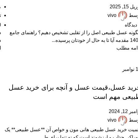
ل 15, 2025
می
وسط
vivo
ت
دیدگاه
0
ونه عسل طبیعی اصل را از تقلبی تشخیص دهیم؟ راهنمای جامع
د
ا تا به حال از خودتان پرسیده...
د
امه مطلب
ا
نوامبر
,
,
,
,
,
پرسشهای پرتکرار
خرید عسل طبیعی
خواص عسل
درباره هانی مون
عسل طبیعی
مقالات علمی
رید عسل،قیمت عسل و آنچه برای خرید عسل
بیعی مهم است
بر 12, 2024
وسط
vivo
میت خرید عسل طبیعی هانی مون و خواص آن **عسل طبیعی** یک
راکی جذاب و ارزشمند است که نه تنها برای ط...