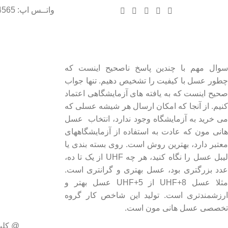
واتــس اپ: 09102004565
درباره عسل طبیعی هانی مون
لینک های مهم
- صفحه اصلی
سوال مهم با چندین پاسخ ناصحیح اینست که
چطور عسل با کیفیت را تشخیص دهیم. تنها جواب
- فروشگاه
صحیح اینست که به یافته های آزمایشگاهی اعتماد
- وبلاگ
کنیم. از آنجا که امکان ارسال هر شیشه عسلی که
- قوانین و مقررات
می خرید به آزمایشگاه وجود ندارد، انتخاب عسل
هانی مون که عادت به استفاده از آزمایشگاههای
معتبر دارد، بهترین روش است. روی بسته بندی یا
لیبل عسل را نگاه کنید، هر چه UHF از یک تا ده،
عدد بزرگتری بود، عسل بهتری و گرانتری است.
مثلا عسل UHF+8 از UHF+5 عسل بهتر و
ارزشمندتری است. تولید این شاخص کار گروه
تخصصی عسل هانی مون است.
@ کلی