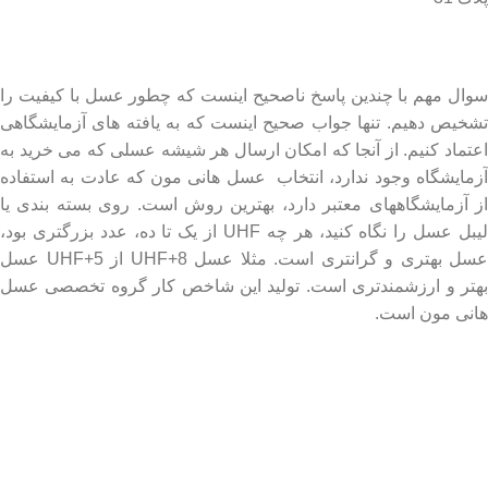
درباره عسل طبیعی هانی مون
سوال مهم با چندین پاسخ ناصحیح اینست که چطور عسل با کیفیت را
تشخیص دهیم. تنها جواب صحیح اینست که به یافته های آزمایشگاهی
اعتماد کنیم. از آنجا که امکان ارسال هر شیشه عسلی که می خرید به
آزمایشگاه وجود ندارد، انتخاب عسل هانی مون که عادت به استفاده
از آزمایشگاههای معتبر دارد، بهترین روش است. روی بسته بندی یا
لیبل عسل را نگاه کنید، هر چه UHF از یک تا ده، عدد بزرگتری بود،
عسل بهتری و گرانتری است. مثلا عسل UHF+8 از UHF+5 عسل
بهتر و ارزشمندتری است. تولید این شاخص کار گروه تخصصی عسل
هانی مون است.
لینک های مهم
- صفحه اصلی
- فروشگاه
- وبلاگ