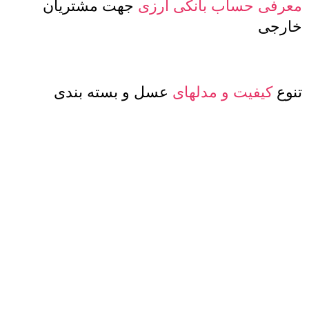
معرفی حساب بانکی ارزی
جهت مشتریان
خارجی
تنوع
کیفیت و مدلهای
عسل و بسته بندی
اگر این شرایط برای شما جذاب است، اکنون با ما تماس بگیرید تا
در مورد شرایط معامله با هم گفتگو کنیم. این اطمینان برای شما
وجود دارد که با در نظر گرفتن جمیع ابعاد، منطقی ترین انتخاب
شما برای تامین عمده عسل طبیعی هستیم. تلفن مشاوره خرید
عمده عسل طبیعی هانی مون: 09102004565
Facebook
X
اینستاگرم
YouTube
linkedin
WhatsApp
تلگرام
بهترین عسل طبیعی ایران را نشانه گرفته اید. با خیال راحت ادامه