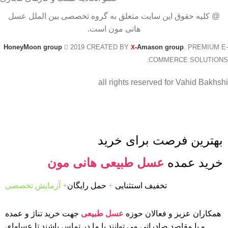
@ کلیه حقوق این سایت متعلق به گروه تخصصی بین الملل عسل
هانی مون است.
HoneyMoon group
2019 CREATED BY
-Amason group
. PREMIUM E-
X
COMMERCE SOLUTIONS.
all rights reserved for Vahid Bakhshi
بهترین فرصت برای خرید
خرید عمده
عسل طبیعی هانی مون
تخفیف استثنایی
+
حمل رایگان
+
آزمایش تخصصی
همکاران عزیز و فعالان حوزه
عسل طبیعی
جهت خرید تناژ و عمده
و یا مقاصد صادراتی می توانند با ما در تماس باشند تا عسلهای