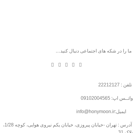
ما را در شکه های اجتماعی دنبال کنید…
تلفن : 22212127
واتــس اپ: 09102004565
ایمیل:info@honymoon.ir
آدرس : تهران -خیابان پیروزی، خیابان یکم نیروی هوایی، کوچه 1/28،
پلاک 31