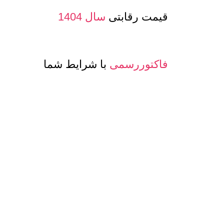
قیمت رقابتی
سال 1404
فاکتوررسمی
با شرایط شما
صدور پرفرما و اینویس
جهت صادرات
معرفی حساب بانکی ارزی
جهت مشتری
تنوع
کیفیت و مدلهای
عسل و بسته بن