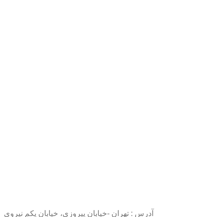
آدرس : تهران -خیابان پیروزی، خیابان یکم نیروی