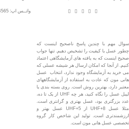
واتــس اپ: 09102004565
درباره عسل طبیعی هانی مون
لینک های مهم
- صفحه اصلی
سوال مهم با چندین پاسخ ناصحیح اینست که
چطور عسل با کیفیت را تشخیص دهیم. تنها جواب
- فروشگاه
صحیح اینست که به یافته های آزمایشگاهی اعتماد
- وبلاگ
کنیم. از آنجا که امکان ارسال هر شیشه عسلی که
- قوانین و مقررات
می خرید به آزمایشگاه وجود ندارد، انتخاب عسل
هانی مون که عادت به استفاده از آزمایشگاههای
معتبر دارد، بهترین روش است. روی بسته بندی یا
لیبل عسل را نگاه کنید، هر چه UHF از یک تا ده،
عدد بزرگتری بود، عسل بهتری و گرانتری است.
مثلا عسل UHF+8 از UHF+5 عسل بهتر و
ارزشمندتری است. تولید این شاخص کار گروه
تخصصی عسل هانی مون است.