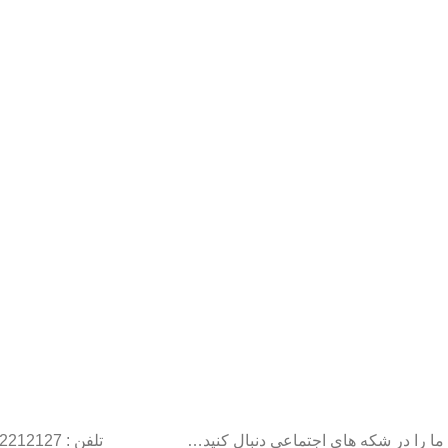
ما را در شکه های اجتماعی دنبال کنید…
تلفن : 22212127