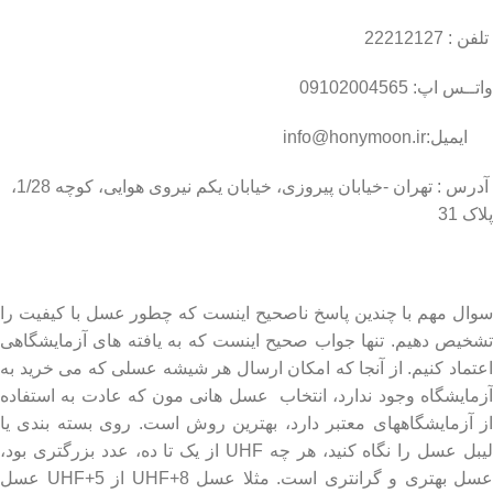
تلفن : 22212127
واتــس اپ: 09102004565
ایمیل:info@honymoon.ir
آدرس : تهران -خیابان پیروزی، خیابان یکم نیروی هوایی، کوچه 1/28،
پلاک 31
درباره عسل طبیعی هانی مون
سوال مهم با چندین پاسخ ناصحیح اینست که چطور عسل با کیفیت را
تشخیص دهیم. تنها جواب صحیح اینست که به یافته های آزمایشگاهی
اعتماد کنیم. از آنجا که امکان ارسال هر شیشه عسلی که می خرید به
آزمایشگاه وجود ندارد، انتخاب عسل هانی مون که عادت به استفاده
از آزمایشگاههای معتبر دارد، بهترین روش است. روی بسته بندی یا
لیبل عسل را نگاه کنید، هر چه UHF از یک تا ده، عدد بزرگتری بود،
عسل بهتری و گرانتری است. مثلا عسل UHF+8 از UHF+5 عسل