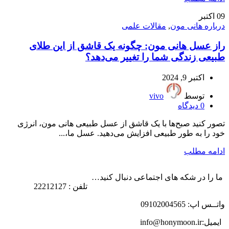
09
اکتبر
درباره هانی مون
,
مقالات علمی
راز عسل هانی مون: چگونه یک قاشق از این طلای
طبیعی زندگی شما را تغییر می‌دهد؟
اکتبر 9, 2024
توسط
vivo
0
دیدگاه
تصور کنید صبح‌ها با یک قاشق از عسل طبیعی هانی مون، انرژی
خود را به طور طبیعی افزایش می‌دهید. عسل ما،...
ادامه مطلب
ما را در شکه های اجتماعی دنبال کنید…
تلفن : 22212127
واتــس اپ: 09102004565
ایمیل:info@honymoon.ir