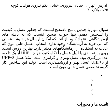
آدرس : تهران -خیابان پیروزی، خیابان یکم نیروی هوایی، کوچه
1/28، پلاک 31
درباره عسل طبیعی هانی مون
سوال مهم با چندین پاسخ ناصحیح اینست که چطور عسل با کیفیت
را تشخیص دهیم. تنها جواب صحیح اینست که به یافته های
آزمایشگاهی اعتماد کنیم. از آنجا که امکان ارسال هر شیشه عسلی
که می خرید به آزمایشگاه وجود ندارد، انتخاب عسل هانی مون که
عادت به استفاده از آزمایشگاههای معتبر دارد، بهترین روش است.
روی بسته بندی یا لیبل عسل را نگاه کنید، هر چه UHF از یک تا ده،
عدد بزرگتری بود، عسل بهتری و گرانتری است. مثلا عسل UHF+8
از UHF+5 عسل بهتر و ارزشمندتری است. تولید این شاخص کار
گروه تخصصی عسل هانی مون است.
لینک های مهم
- صفحه اصلی
- فروشگاه
- وبلاگ
- قوانین و مقررات
تاییدیه ها و مجوزات