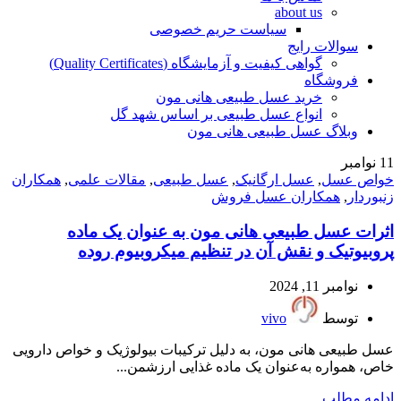
about us
سیاست حریم خصوصی
سوالات رایج
گواهی کیفیت و آزمایشگاه (Quality Certificates)
فروشگاه
خرید عسل طبیعی هانی مون
انواع عسل طبیعی بر اساس شهد گل
وبلاگ عسل طبیعی هانی مون
11
نوامبر
خواص عسل
,
عسل ارگانیک
,
عسل طبیعی
,
مقالات علمی
,
همکاران
زنبوردار
,
همکاران عسل فروش
اثرات عسل طبیعی هانی مون به عنوان یک ماده
پروبیوتیک و نقش آن در تنظیم میکروبیوم روده
نوامبر 11, 2024
توسط
vivo
عسل طبیعی هانی مون، به دلیل ترکیبات بیولوژیک و خواص دارویی
خاص، همواره به‌عنوان یک ماده غذایی ارزشمن...
ادامه مطلب