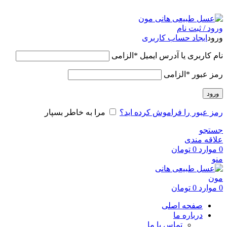
عسل طبیعی هانی مون، معیار عسل ایرانی
ورود / ثبت نام
ورود
ایجاد حساب کاربری
نام کاربری یا آدرس ایمیل
*
الزامی
رمز عبور
*
الزامی
ورود
رمز عبور را فراموش کرده اید؟
مرا به خاطر بسپار
جستجو
علاقه مندی
0
موارد
0
تومان
منو
0
موارد
0
تومان
صفحه اصلی
درباره ما
تماس با ما