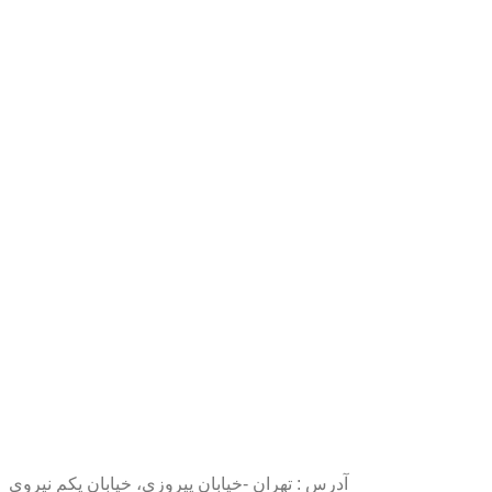
آدرس : تهران -خیابان پیروزی، خیابان یکم نیروی