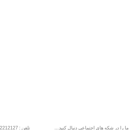
ما را در شکه های اجتماعی دنبال کنید…
تلفن : 22212127