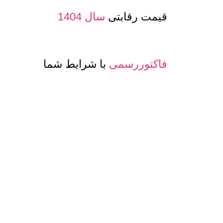
قیمت رقابتی
سال 1404
فاکتوررسمی
با شرایط شما
صدور پرفرما و اینویس
جهت صادرات
معرفی حساب بانکی ارزی
جهت مشتری
تنوع
کیفیت و مدلهای
عسل و بسته بن