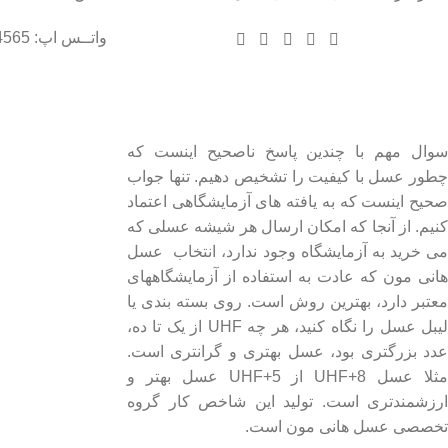
واتــس اپ: 09102004565
درباره عسل طبیعی هانی مون
لینک های مهم
- صفحه اصلی
سوال مهم با چندین پاسخ ناصحیح اینست که
چطور عسل با کیفیت را تشخیص دهیم. تنها جواب
- فروشگاه
صحیح اینست که به یافته های آزمایشگاهی اعتماد
- وبلاگ
کنیم. از آنجا که امکان ارسال هر شیشه عسلی که
- قوانین و مقررات
می خرید به آزمایشگاه وجود ندارد، انتخاب عسل
هانی مون که عادت به استفاده از آزمایشگاههای
معتبر دارد، بهترین روش است. روی بسته بندی یا
لیبل عسل را نگاه کنید، هر چه UHF از یک تا ده،
عدد بزرگتری بود، عسل بهتری و گرانتری است.
مثلا عسل UHF+8 از UHF+5 عسل بهتر و
ارزشمندتری است. تولید این شاخص کار گروه
تخصصی عسل هانی مون است.