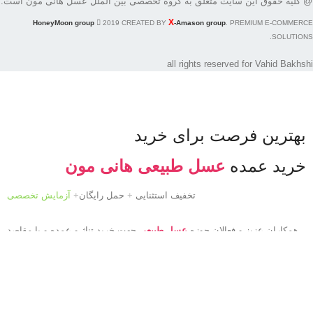
@ کلیه حقوق این سایت متعلق به گروه تخصصی بین الملل عسل هانی مون است.
X
HoneyMoon group
2019 CREATED BY
-Amason group
. PREMIUM E-COMMERCE
SOLUTIONS.
all rights reserved for Vahid Bakhshi
بهترین فرصت برای خرید
خرید عمده
عسل طبیعی هانی مون
تخفیف استثنایی
+
حمل رایگان
+
آزمایش تخصصی
همکاران عزیز و فعالان حوزه
عسل طبیعی
جهت خرید تناژ و عمده و یا مقاصد
صادراتی می توانند با ما در تماس باشند تا عسلهای طبیعی با حاشیه سود
مناسب تقدیم شما شود.
HoneyMoon
شرایط خرید عمده
عسل طبیعی هانی مون