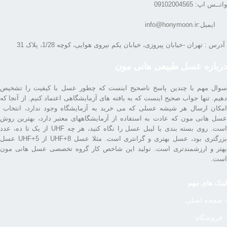
واتــس اپ: 09102004565
ایمیل:info@honymoon.ir
آدرس : تهران -خیابان پیروزی، خیابان یکم نیروی هوایی، کوچه 1/28، پلاک 31
درباره عسل طبیعی هانی مون
سوال مهم با چندین پاسخ ناصحیح اینست که چطور عسل با کیفیت را تشخیص
دهیم. تنها جواب صحیح اینست که به یافته های آزمایشگاهی اعتماد کنیم. از آنجا که
امکان ارسال هر شیشه عسلی که می خرید به آزمایشگاه وجود ندارد، انتخاب
عسل هانی مون که عادت به استفاده از آزمایشگاههای معتبر دارد، بهترین روش
است. روی بسته بندی یا لیبل عسل را نگاه کنید، هر چه UHF از یک تا ده، عدد
بزرگتری بود، عسل بهتری و گرانتری است. مثلا عسل UHF+8 از UHF+5 عسل
بهتر و ارزشمندتری است. تولید این شاخص کار گروه تخصصی عسل هانی مون
است.
لینک های مهم
- صفحه اصلی
- فروشگاه