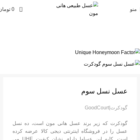
0
منو
0
تومان
برگه آزمایش عسل نسل سه گودکرت
Home
»
نمونه‌کار
»
برگه آزمایش عسل نسل سه گودکرت
عسل نسل سوم
گودکرت|GoodCourt
گودکرت که زیر برند عسل هانی مون است، ده نسل
عسل را در فروشگاه اینترنتی دیجی کالا عرضه کرده
است. کلیه این عسلها دارای نشان کیفیت UHF می