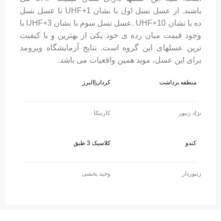
باشند. از عسل نسل اول با نشان UHF+1 تا عسل نسل
ده با نشان UHF+10 .عسل نسل سوم با نشان UHF+3 با
وجود قیمت میان رده ی خود یکی از بهترین و با کیفیت
ترین عسلهای این گروه است. نتایج آزمایشگاه ویرومد
برای این عسل، موید همین واقعیات می باشد.
منطقه برداشت
کردان|البرز
نژاد زنبور
کارنیکا
کندو
کلاسیک 3 طبق
زنبوردار
وحید بخشی