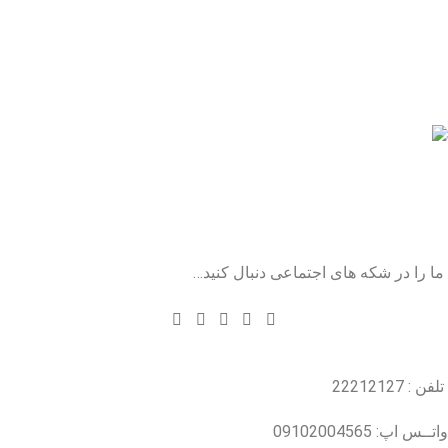
گودکرت
نسل یک
نتیجه ارزیابی آزمایشگاهی عسل نسل یک گودکرت در
آزمایشگاه ویرومد
گودکرت
نسل دو
برگه آزمایش عسل نسل دوم گودکرت
ما را در شکه های اجتماعی دنبال کنید…
تلفن : 22212127
واتــس اپ: 09102004565