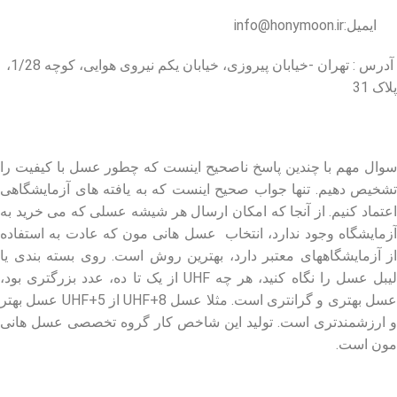
ایمیل:info@honymoon.ir
آدرس : تهران -خیابان پیروزی، خیابان یکم نیروی هوایی، کوچه 1/28،
پلاک 31
درباره عسل طبیعی هانی مون
سوال مهم با چندین پاسخ ناصحیح اینست که چطور عسل با کیفیت را
تشخیص دهیم. تنها جواب صحیح اینست که به یافته های آزمایشگاهی
اعتماد کنیم. از آنجا که امکان ارسال هر شیشه عسلی که می خرید به
آزمایشگاه وجود ندارد، انتخاب عسل هانی مون که عادت به استفاده
از آزمایشگاههای معتبر دارد، بهترین روش است. روی بسته بندی یا
لیبل عسل را نگاه کنید، هر چه UHF از یک تا ده، عدد بزرگتری بود،
عسل بهتری و گرانتری است. مثلا عسل UHF+8 از UHF+5 عسل بهتر
و ارزشمندتری است. تولید این شاخص کار گروه تخصصی عسل هانی
مون است.
لینک های مهم