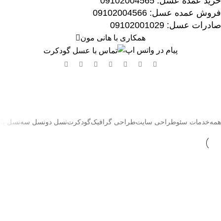
خرید عمده عسل: 09102004565
فروش عمده عسل:
09102004566
صادرات عسل:
029
09102001
همکاری با هانی مون
پیام در واتس اپ
طراحی گرافیک
Home
»
طراحی گرافیک
همه
خدمات سئو
طراحی سایت
طراحی گرافیک
گودکرت
نسل دو
نسل سه
نسل یک
خدمات سئو
طراحی سایت
طراحی گرافیک
طراحی سایت وودمارت پلاس 3