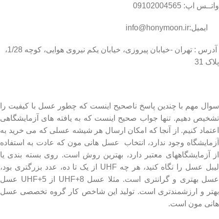
واتــس اپ: 09102004565
ایمیل:info@honymoon.ir
آدرس : تهران -خیابان پیروزی، خیابان یکم نیروی هوایی، کوچه 1/28،
پلاک 31
درباره عسل طبیعی هانی مون
سوال مهم با چندین پاسخ ناصحیح اینست که چطور عسل با کیفیت را
تشخیص دهیم. تنها جواب صحیح اینست که به یافته های آزمایشگاهی
اعتماد کنیم. از آنجا که امکان ارسال هر شیشه عسلی که می خرید به
آزمایشگاه وجود ندارد، انتخاب عسل هانی مون که عادت به استفاده
از آزمایشگاههای معتبر دارد، بهترین روش است. روی بسته بندی یا
لیبل عسل را نگاه کنید، هر چه UHF از یک تا ده، عدد بزرگتری بود،
عسل بهتری و گرانتری است. مثلا عسل UHF+8 از UHF+5 عسل
بهتر و ارزشمندتری است. تولید این شاخص کار گروه تخصصی عسل
هانی مون است.