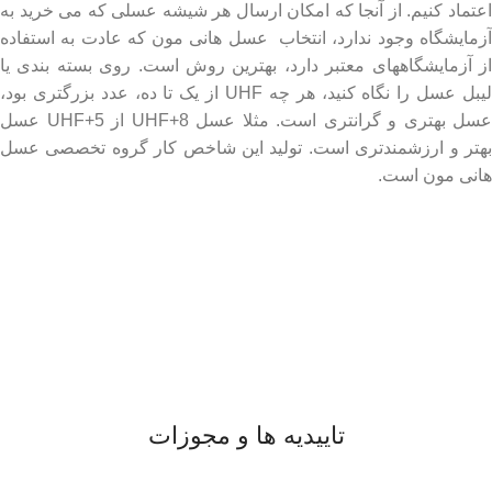
اعتماد کنیم. از آنجا که امکان ارسال هر شیشه عسلی که می خرید به
آزمایشگاه وجود ندارد، انتخاب عسل هانی مون که عادت به استفاده
از آزمایشگاههای معتبر دارد، بهترین روش است. روی بسته بندی یا
لیبل عسل را نگاه کنید، هر چه UHF از یک تا ده، عدد بزرگتری بود،
عسل بهتری و گرانتری است. مثلا عسل UHF+8 از UHF+5 عسل
بهتر و ارزشمندتری است. تولید این شاخص کار گروه تخصصی عسل
هانی مون است.
لینک های مهم
- صفحه اصلی
- فروشگاه
- وبلاگ
- قوانین و مقررات
تاییدیه ها و مجوزات