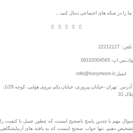
ما را در شکه های اجتماعی دنبال کنید…
تلفن : 22212127
واتــس اپ: 09102004565
ایمیل:info@honymoon.ir
آدرس : تهران -خیابان پیروزی، خیابان یکم نیروی هوایی، کوچه 1/28،
پلاک 31
درباره عسل طبیعی هانی مون
سوال مهم با چندین پاسخ ناصحیح اینست که چطور عسل با کیفیت را
تشخیص دهیم. تنها جواب صحیح اینست که به یافته های آزمایشگاهی