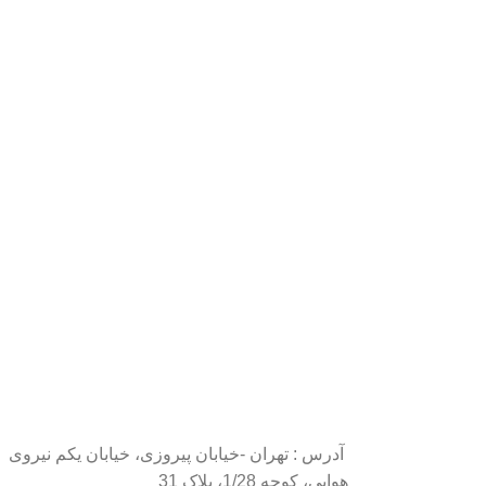
آدرس : تهران -خیابان پیروزی، خیابان یکم نیروی
هوایی، کوچه 1/28، پلاک 31