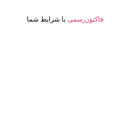
فاکتوررسمی
با شرایط شما
صدور پرفرما و اینویس
جهت صادرات
معرفی حساب بانکی ارزی
جهت مشتری
تنوع
کیفیت و مدلهای
عسل و بسته بن
اگر این شرایط برای شما جذاب است، اکنون با ما تما
معامله با هم گفتگو کنیم. این اطمینان برای شما وجود
ابعاد، منطقی ترین انتخاب شما برای تامین عمده ع