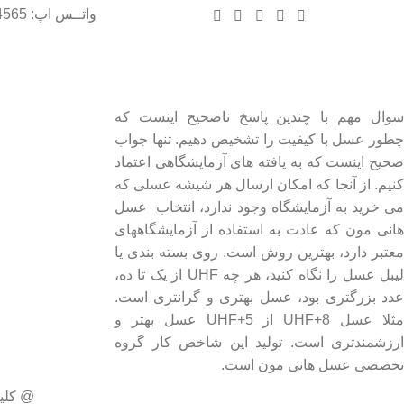
واتــس اپ: 09102004565
درباره عسل طبیعی هانی مون
لینک های مهم
- صفحه اصلی
سوال مهم با چندین پاسخ ناصحیح اینست که
چطور عسل با کیفیت را تشخیص دهیم. تنها جواب
- فروشگاه
صحیح اینست که به یافته های آزمایشگاهی اعتماد
- وبلاگ
کنیم. از آنجا که امکان ارسال هر شیشه عسلی که
- قوانین و مقررات
می خرید به آزمایشگاه وجود ندارد، انتخاب عسل
هانی مون که عادت به استفاده از آزمایشگاههای
معتبر دارد، بهترین روش است. روی بسته بندی یا
لیبل عسل را نگاه کنید، هر چه UHF از یک تا ده،
عدد بزرگتری بود، عسل بهتری و گرانتری است.
مثلا عسل UHF+8 از UHF+5 عسل بهتر و
ارزشمندتری است. تولید این شاخص کار گروه
تخصصی عسل هانی مون است.
@ کلی