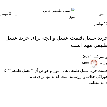
0
منو
0
تومان
1
نوامبر
,
,
,
,
,
پرسشهای پرتکرار
خرید عسل طبیعی
خواص عسل
درباره هانی مون
عسل طبیعی
مقالات علمی
رید عسل،قیمت عسل و آنچه برای خرید عسل
بیعی مهم است
امبر 12, 2024
وسط
vivo
همیت خرید عسل طبیعی هانی مون و خواص آن **عسل طبیعی** یک
وراکی جذاب و ارزشمند است که نه تنها برای ط...
دامه مطلب