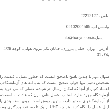
تلفن : 22212127
واتــس اپ: 09102004565
ایمیل:info@honymoon.ir
آدرس : تهران -خیابان پیروزی، خیابان یکم نیروی هوایی، کوچه 1/28،
پلاک 31
درباره عسل طبیعی هانی مون
سوال مهم با چندین پاسخ ناصحیح اینست که چطور عسل با کیفیت را
تشخیص دهیم. تنها جواب صحیح اینست که به یافته های آزمایشگاهی
اعتماد کنیم. از آنجا که امکان ارسال هر شیشه عسلی که می خرید به
آزمایشگاه وجود ندارد، انتخاب عسل هانی مون که عادت به استفاده
از آزمایشگاههای معتبر دارد، بهترین روش است. روی بسته بندی یا
لیبل عسل را نگاه کنید، هر چه UHF از یک تا ده، عدد بزرگتری بود،