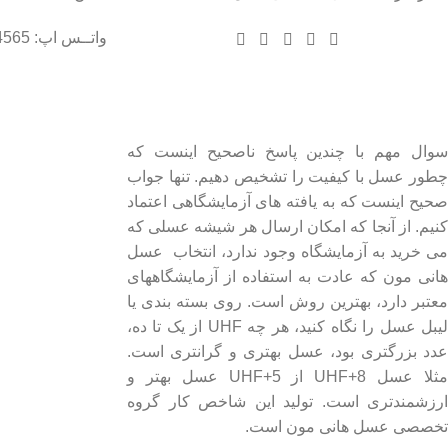
واتــس اپ: 09102004565
درباره عسل طبیعی هانی مون
لینک های مهم
- صفحه اصلی
سوال مهم با چندین پاسخ ناصحیح اینست که
چطور عسل با کیفیت را تشخیص دهیم. تنها جواب
- فروشگاه
صحیح اینست که به یافته های آزمایشگاهی اعتماد
- وبلاگ
کنیم. از آنجا که امکان ارسال هر شیشه عسلی که
- قوانین و مقررات
می خرید به آزمایشگاه وجود ندارد، انتخاب عسل
هانی مون که عادت به استفاده از آزمایشگاههای
معتبر دارد، بهترین روش است. روی بسته بندی یا
لیبل عسل را نگاه کنید، هر چه UHF از یک تا ده،
عدد بزرگتری بود، عسل بهتری و گرانتری است.
مثلا عسل UHF+8 از UHF+5 عسل بهتر و
ارزشمندتری است. تولید این شاخص کار گروه
تخصصی عسل هانی مون است.