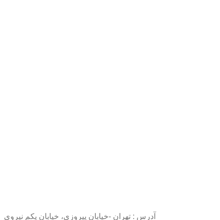
آدرس : تهران -خیابان پیروزی، خیابان یکم نیروی