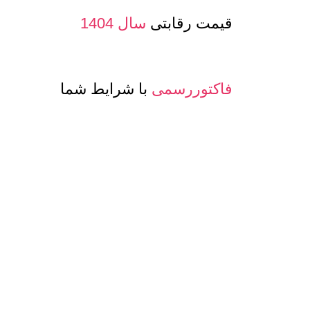
قیمت رقابتی
سال 1404
فاکتوررسمی
با شرایط شما
صدور پرفرما و اینویس
جهت صادرات
معرفی حساب بانکی ارزی
جهت مشتری
تنوع
کیفیت و مدلهای
عسل و بسته بن