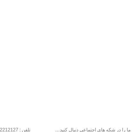
ما را در شکه های اجتماعی دنبال کنید…
تلفن : 22212127