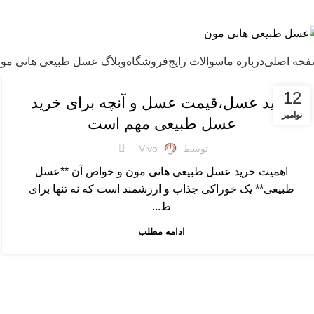
ل طبیعی هانی مون، معیار عسل ایرانی
حه اصلی
درباره ما
سوالات رایج
فروشگاه
وبلاگ عسل طبیعی هانی مو
,
,
,
,
پرسشهای پرتکرار
خرید عسل طبیعی
خواص عسل
درباره هانی مون
,
عسل طبیعی
مقالات علمی
12
خرید عسل،قیمت عسل و آنچه برای خرید
نوامبر
عسل طبیعی مهم است
توسط
Vivo
اهمیت خرید عسل طبیعی هانی مون و خواص آن **عسل
طبیعی** یک خوراکی جذاب و ارزشمند است که نه تنها برای
ط...
ادامه مطلب