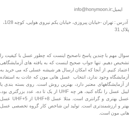
ایمیل:info@honymoon.ir
آدرس : تهران -خیابان پیروزی، خیابان یکم نیروی هوایی، کوچه 1/28،
پلاک 31
درباره عسل طبیعی هانی مون
سوال مهم با چندین پاسخ ناصحیح اینست که چطور عسل با کیفیت را
تشخیص دهیم. تنها جواب صحیح اینست که به یافته های آزمایشگاهی
اعتماد کنیم. از آنجا که امکان ارسال هر شیشه عسلی که می خرید به
آزمایشگاه وجود ندارد، انتخاب عسل هانی مون که عادت به استفاده
از آزمایشگاههای معتبر دارد، بهترین روش است. روی بسته بندی یا
لیبل عسل را نگاه کنید، هر چه UHF از یک تا ده، عدد بزرگتری بود،
عسل بهتری و گرانتری است. مثلا عسل UHF+8 از UHF+5 عسل
بهتر و ارزشمندتری است. تولید این شاخص کار گروه تخصصی عسل
هانی مون است.
لینک های مهم