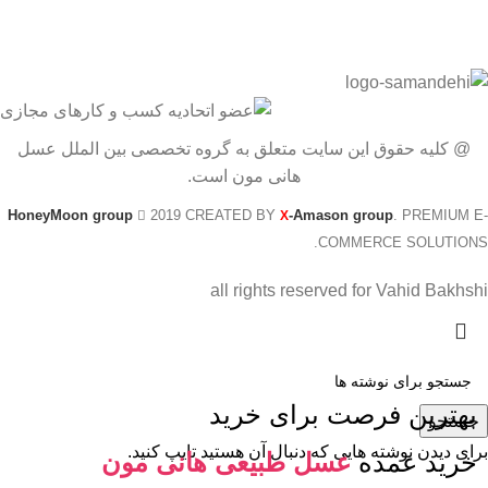
@ کلیه حقوق این سایت متعلق به گروه تخصصی بین الملل عسل
هانی مون است.
HoneyMoon group
2019 CREATED BY
-Amason group
. PREMIUM E-
X
COMMERCE SOLUTIONS.
all rights reserved for Vahid Bakhshi
بهترین فرصت برای خرید
جستجو
برای دیدن نوشته هایی که دنبال آن هستید تایپ کنید.
خرید عمده
عسل طبیعی هانی مون