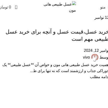
0
منو
0
تومان
1
نوامبر
,
,
,
,
,
پرسشهای پرتکرار
خرید عسل طبیعی
خواص عسل
درباره هانی مون
عسل طبیعی
مقالات علمی
رید عسل،قیمت عسل و آنچه برای خرید عسل
بیعی مهم است
امبر 12, 2024
وسط
vivo
همیت خرید عسل طبیعی هانی مون و خواص آن **عسل طبیعی** یک
وراکی جذاب و ارزشمند است که نه تنها برای ط...
دامه مطلب