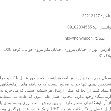
تلفن : 22212127
واتــس اپ: 09102004565
ایمیل:info@honymoon.ir
آدرس : تهران -خیابان پیروزی، خیابان یکم نیروی هوایی، کوچه 1/28،
پلاک 31
درباره عسل طبیعی هانی مون
سوال مهم با چندین پاسخ ناصحیح اینست که چطور عسل با کیفیت را
تشخیص دهیم. تنها جواب صحیح اینست که به یافته های آزمایشگاهی
اعتماد کنیم. از آنجا که امکان ارسال هر شیشه عسلی که می خرید به
آزمایشگاه وجود ندارد، انتخاب عسل هانی مون که عادت به استفاده
از آزمایشگاههای معتبر دارد، بهترین روش است. روی بسته بندی یا
لیبل عسل را نگاه کنید، هر چه UHF از یک تا ده، عدد بزرگتری بود،