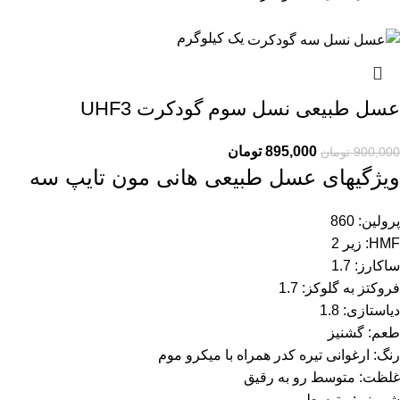
یک کیلوگرم
عسل طبیعی نسل سوم گودکرت UHF3
895,000
تومان
900,000
تومان
ویژگیهای عسل طبیعی هانی مون تایپ سه
پرولین: 860
HMF: زیر 2
ساکارز: 1.7
فروکتز به گلوکز: 1.7
دیاستازی: 1.8
طعم: گشنیز
رنگ: ارغوانی تیره کدر همراه با میکرو موم
غلظت: متوسط رو به رقیق
شیرینی: متوسط