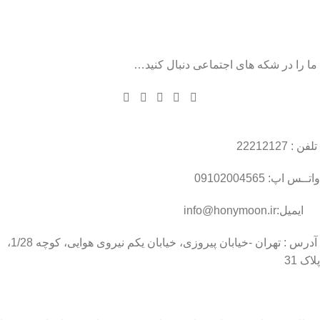
ما را در شکه های اجتماعی دنبال کنید…
تلفن : 22212127
واتــس اپ: 09102004565
ایمیل:info@honymoon.ir
آدرس : تهران -خیابان پیروزی، خیابان یکم نیروی هوایی، کوچه 1/28،
پلاک 31
درباره عسل طبیعی هانی مون