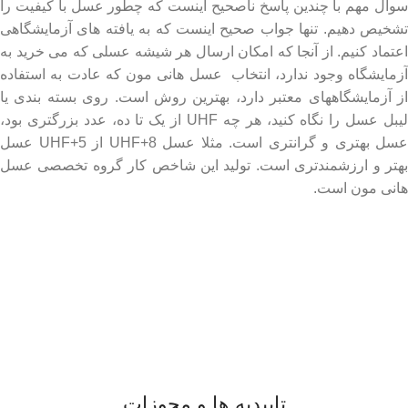
سوال مهم با چندین پاسخ ناصحیح اینست که چطور عسل با کیفیت را
تشخیص دهیم. تنها جواب صحیح اینست که به یافته های آزمایشگاهی
اعتماد کنیم. از آنجا که امکان ارسال هر شیشه عسلی که می خرید به
آزمایشگاه وجود ندارد، انتخاب عسل هانی مون که عادت به استفاده
از آزمایشگاههای معتبر دارد، بهترین روش است. روی بسته بندی یا
لیبل عسل را نگاه کنید، هر چه UHF از یک تا ده، عدد بزرگتری بود،
عسل بهتری و گرانتری است. مثلا عسل UHF+8 از UHF+5 عسل
بهتر و ارزشمندتری است. تولید این شاخص کار گروه تخصصی عسل
هانی مون است.
لینک های مهم
- صفحه اصلی
- فروشگاه
- وبلاگ
- قوانین و مقررات
تاییدیه ها و مجوزات