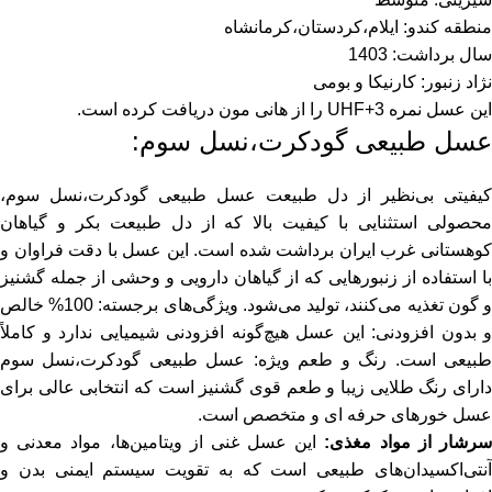
منطقه کندو: ایلام،کردستان،کرمانشاه
سال برداشت: 1403
نژاد زنبور: کارنیکا و بومی
این عسل نمره UHF+3 را از هانی مون دریافت کرده است.
عسل طبیعی گودکرت
،نسل سوم:
کیفیتی بی‌نظیر از دل طبیعت عسل طبیعی گودکرت،نسل سوم،
محصولی استثنایی با کیفیت بالا که از دل طبیعت بکر و گیاهان
وهستانی غرب ایران برداشت شده است. این
عسل
با دقت فراوان و
با استفاده از زنبورهایی که از گیاهان دارویی و وحشی از جمله
گشنیز
و گون تغذیه می‌کنند، تولید می‌شود. ویژگی‌های برجسته: 100% خالص
و بدون افزودنی: این
عسل
هیچ‌گونه افزودنی شیمیایی ندارد و کاملاً
بیعی است. رنگ و طعم ویژه:
عسل طبیعی گودکرت
،نسل سوم
دارای رنگ طلایی زیبا و طعم قوی گشنیز است که انتخابی عالی برای
عسل خورهای حرفه ای و متخصص است.
رشار از مواد مغذی:
این عسل غنی از ویتامین‌ها، مواد معدنی و
آنتی‌اکسیدان‌های طبیعی است که به تقویت سیستم ایمنی بدن و