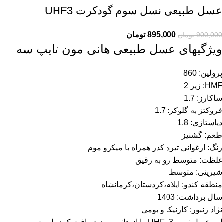
عسل طبیعی نسل سوم گودکرت UHF3
895,000
تومان
900,000
تومان
ویژگیهای عسل طبیعی هانی مون تایپ سه
پرولین: 860
HMF: زیر 2
ساکارز: 1.7
فروکتز به گلوکز: 1.7
دیاستازی: 1.8
طعم: گشنیز
رنگ: ارغوانی تیره کدر همراه با میکرو موم
غلظت: متوسط رو به رقیق
شیرینی: متوسط
منطقه کندو: ایلام،کردستان،کرمانشاه
سال برداشت: 1403
نژاد زنبور: کارنیکا و بومی
این عسل نمره UHF+3 را از هانی مون دریافت کرده است.