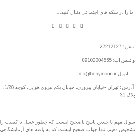
ما را در شکه های اجتماعی دنبال کنید…
تلفن : 22212127
واتــس اپ: 09102004565
ایمیل:info@honymoon.ir
آدرس : تهران -خیابان پیروزی، خیابان یکم نیروی هوایی، کوچه 1/28،
پلاک 31
درباره عسل طبیعی هانی مون
سوال مهم با چندین پاسخ ناصحیح اینست که چطور عسل با کیفیت را
تشخیص دهیم. تنها جواب صحیح اینست که به یافته های آزمایشگاهی