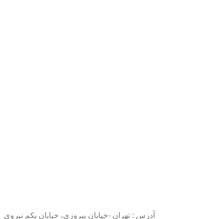
آدرس : تهران -خیابان پیروزی، خیابان یکم نیروی