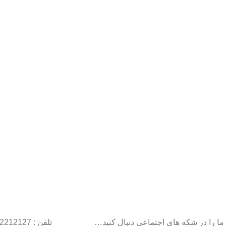
ما را در شکه های اجتماعی دنبال کنید…
تلفن : 22212127