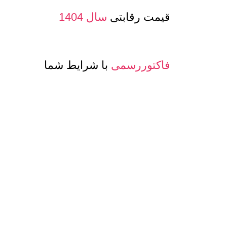
قیمت رقابتی
سال 1404
فاکتوررسمی
با شرایط شما
صدور پرفرما و اینویس
جهت صادرات
معرفی حساب بانکی ارزی
جهت مشتری
تنوع
کیفیت و مدلهای
عسل و بسته بن