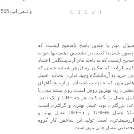
واتــس اپ: 09102004565
درباره عسل طبیعی هانی مون
لینک های مهم
- صفحه اصلی
سوال مهم با چندین پاسخ ناصحیح اینست که
چطور عسل با کیفیت را تشخیص دهیم. تنها جواب
- فروشگاه
صحیح اینست که به یافته های آزمایشگاهی اعتماد
- وبلاگ
کنیم. از آنجا که امکان ارسال هر شیشه عسلی که
- قوانین و مقررات
می خرید به آزمایشگاه وجود ندارد، انتخاب عسل
هانی مون که عادت به استفاده از آزمایشگاههای
معتبر دارد، بهترین روش است. روی بسته بندی یا
لیبل عسل را نگاه کنید، هر چه UHF از یک تا ده،
عدد بزرگتری بود، عسل بهتری و گرانتری است.
مثلا عسل UHF+8 از UHF+5 عسل بهتر و
ارزشمندتری است. تولید این شاخص کار گروه
تخصصی عسل هانی مون است.