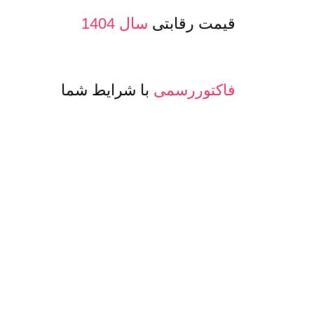
قیمت رقابتی
سال 1404
فاکتوررسمی
با شرایط شما
صدور پرفرما و اینویس
جهت صادرات
معرفی حساب بانکی ارزی
جهت مشتری
تنوع
کیفیت و مدلهای
عسل و بسته بن