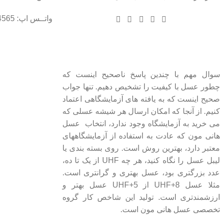
واتــس اپ: 09102004565
درباره عسل طبیعی هانی مون
لینک های مهم
- صفحه اصلی
سوال مهم با چندین پاسخ ناصحیح اینست که
چطور عسل با کیفیت را تشخیص دهیم. تنها جواب
- فروشگاه
صحیح اینست که به یافته های آزمایشگاهی اعتماد
- وبلاگ
کنیم. از آنجا که امکان ارسال هر شیشه عسلی که
- قوانین و مقررات
می خرید به آزمایشگاه وجود ندارد، انتخاب عسل
هانی مون که عادت به استفاده از آزمایشگاههای
معتبر دارد، بهترین روش است. روی بسته بندی یا
لیبل عسل را نگاه کنید، هر چه UHF از یک تا ده،
عدد بزرگتری بود، عسل بهتری و گرانتری است.
مثلا عسل UHF+8 از UHF+5 عسل بهتر و
ارزشمندتری است. تولید این شاخص کار گروه
تخصصی عسل هانی مون است.