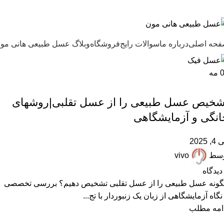
ل طبیعی هانی مون، معیار عسل ایرانی
حه اصلی
درباره ما
سوالات رایج
فروشگاه
وبلاگ عسل طبیعی هانی مو
مه
,
,
,
,
,
ARTICLES
آزمایش عسل
خرید عسل طبیعی
عسل تقلبی
عسل دستساز
,
عسل فیک
مقالات علمی
شخیص عسل طبیعی را از عسل تقلبی|روشهای
انگی و آزمایشگاهی
, 2025
وسط
vivo
دیدگاه
ونه عسل طبیعی را از عسل تقلبی تشخیص دهیم؟ بررسی تخصصی
 نگاه آزمایشگاهی از زبان یک زنبوردار با تج...
امه مطلب