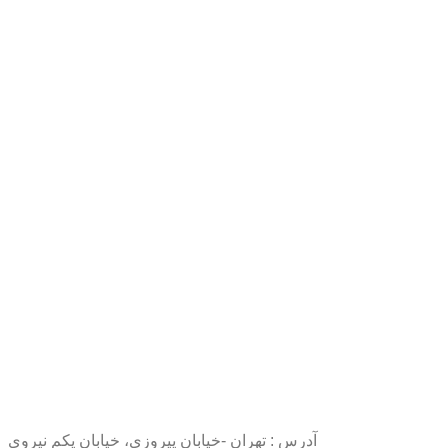
آدرس : تهران -خیابان پیروزی، خیابان یکم نیروی