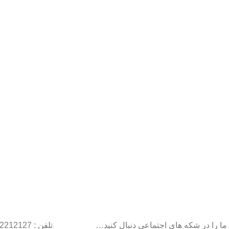
ما را در شکه های اجتماعی دنبال کنید…
تلفن : 22212127