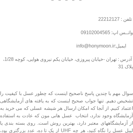
تلفن : 22212127
واتــس اپ: 09102004565
ایمیل:info@honymoon.ir
آدرس : تهران -خیابان پیروزی، خیابان یکم نیروی هوایی، کوچه 1/28،
پلاک 31
درباره عسل طبیعی هانی مون
سوال مهم با چندین پاسخ ناصحیح اینست که چطور عسل با کیفیت را
تشخیص دهیم. تنها جواب صحیح اینست که به یافته های آزمایشگاهی
اعتماد کنیم. از آنجا که امکان ارسال هر شیشه عسلی که می خرید به
آزمایشگاه وجود ندارد، انتخاب عسل هانی مون که عادت به استفاده
از آزمایشگاههای معتبر دارد، بهترین روش است. روی بسته بندی یا
لیبل عسل را نگاه کنید، هر چه UHF از یک تا ده، عدد بزرگتری بود،