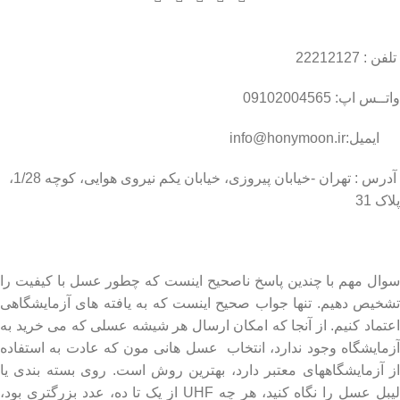
تلفن : 22212127
واتــس اپ: 09102004565
ایمیل:info@honymoon.ir
آدرس : تهران -خیابان پیروزی، خیابان یکم نیروی هوایی، کوچه 1/28،
پلاک 31
درباره عسل طبیعی هانی مون
سوال مهم با چندین پاسخ ناصحیح اینست که چطور عسل با کیفیت را
تشخیص دهیم. تنها جواب صحیح اینست که به یافته های آزمایشگاهی
اعتماد کنیم. از آنجا که امکان ارسال هر شیشه عسلی که می خرید به
آزمایشگاه وجود ندارد، انتخاب عسل هانی مون که عادت به استفاده
از آزمایشگاههای معتبر دارد، بهترین روش است. روی بسته بندی یا
لیبل عسل را نگاه کنید، هر چه UHF از یک تا ده، عدد بزرگتری بود،