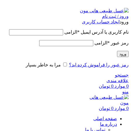
عسل طبیعی هانی مون، معیار عسل ایرانی
ورود / ثبت نام
ورود
ایجاد حساب کاربری
نام کاربری یا آدرس ایمیل
*
الزامی
رمز عبور
*
الزامی
ورود
رمز عبور را فراموش کرده اید؟
مرا به خاطر بسپار
جستجو
علاقه مندی
0
موارد
0
تومان
منو
0
موارد
0
تومان
صفحه اصلی
درباره ما
تماس با ما