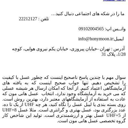
ما را در شکه های اجتماعی دنبال کنید…
تلفن : 22212127
واتــس اپ: 09102004565
ایمیل:info@honymoon.ir
آدرس : تهران -خیابان پیروزی، خیابان یکم نیروی هوایی، کوچه
1/28، پلاک 31
درباره عسل طبیعی هانی مون
سوال مهم با چندین پاسخ ناصحیح اینست که چطور عسل با کیفیت
را تشخیص دهیم. تنها جواب صحیح اینست که به یافته های
آزمایشگاهی اعتماد کنیم. از آنجا که امکان ارسال هر شیشه عسلی
که می خرید به آزمایشگاه وجود ندارد، انتخاب عسل هانی مون که
عادت به استفاده از آزمایشگاههای معتبر دارد، بهترین روش است.
روی بسته بندی یا لیبل عسل را نگاه کنید، هر چه UHF از یک تا ده،
عدد بزرگتری بود، عسل بهتری و گرانتری است. مثلا عسل UHF+8
از UHF+5 عسل بهتر و ارزشمندتری است. تولید این شاخص کار
گروه تخصصی عسل هانی مون است.