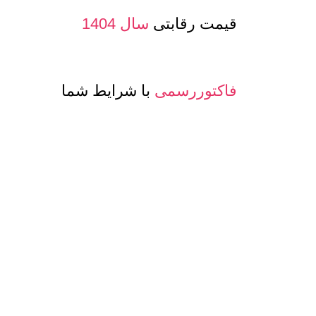
قیمت رقابتی
سال 1404
فاکتوررسمی
با شرایط شما
صدور پرفرما و اینویس
جهت صادرات
معرفی حساب بانکی ارزی
جهت مشتری
تنوع
کیفیت و مدلهای
عسل و بسته بن