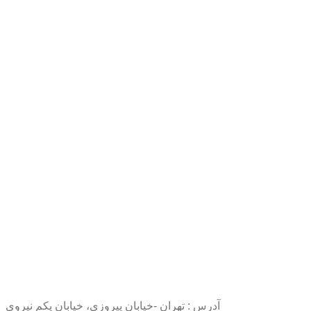
آدرس : تهران -خیابان پیروزی، خیابان یکم نیروی