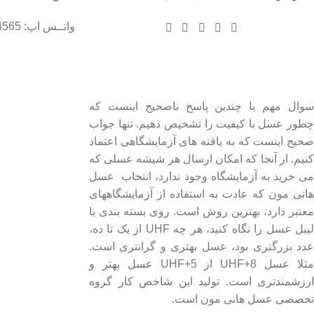
واتــس اپ: 09102004565
درباره عسل طبیعی هانی مون
لینک های مهم
- صفحه اصلی
سوال مهم با چندین پاسخ ناصحیح اینست که
چطور عسل با کیفیت را تشخیص دهیم. تنها جواب
- فروشگاه
صحیح اینست که به یافته های آزمایشگاهی اعتماد
- وبلاگ
کنیم. از آنجا که امکان ارسال هر شیشه عسلی که
- قوانین و مقررات
می خرید به آزمایشگاه وجود ندارد، انتخاب عسل
هانی مون که عادت به استفاده از آزمایشگاههای
معتبر دارد، بهترین روش است. روی بسته بندی یا
لیبل عسل را نگاه کنید، هر چه UHF از یک تا ده،
عدد بزرگتری بود، عسل بهتری و گرانتری است.
مثلا عسل UHF+8 از UHF+5 عسل بهتر و
ارزشمندتری است. تولید این شاخص کار گروه
تخصصی عسل هانی مون است.