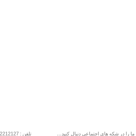
ما را در شکه های اجتماعی دنبال کنید…
تلفن : 22212127