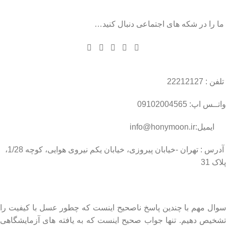
ما را در شکه های اجتماعی دنبال کنید…
تلفن : 22212127
واتــس اپ: 09102004565
ایمیل:info@honymoon.ir
آدرس : تهران -خیابان پیروزی، خیابان یکم نیروی هوایی، کوچه 1/28،
پلاک 31
درباره عسل طبیعی هانی مون
سوال مهم با چندین پاسخ ناصحیح اینست که چطور عسل با کیفیت را
تشخیص دهیم. تنها جواب صحیح اینست که به یافته های آزمایشگاهی