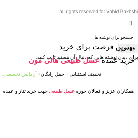
all rights reserved for Vahid Bakhshi
بهترین فرصت برای خرید
جستجو
برای دیدن نوشته هایی که دنبال آن هستید تایپ کنید.
خرید عمده
عسل طبیعی هانی مون
تخفیف استثنایی
+
حمل رایگان
+
آزمایش تخصصی
همکاران عزیز و فعالان حوزه
عسل طبیعی
جهت خرید تناژ و عمده
و یا مقاصد صادراتی می توانند با ما در تماس باشند تا عسلهای
طبیعی با حاشیه سود مناسب تقدیم شما شود.
HoneyMoon
شرایط خرید عمده
عسل طبیعی هانی مون