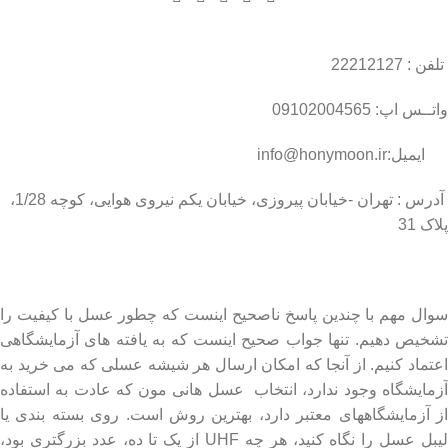
تلفن : 22212127
واتــس اپ: 09102004565
ایمیل:info@honymoon.ir
آدرس : تهران -خیابان پیروزی، خیابان یکم نیروی هوایی، کوچه 1/28،
پلاک 31
درباره عسل طبیعی هانی مون
سوال مهم با چندین پاسخ ناصحیح اینست که چطور عسل با کیفیت را
تشخیص دهیم. تنها جواب صحیح اینست که به یافته های آزمایشگاهی
اعتماد کنیم. از آنجا که امکان ارسال هر شیشه عسلی که می خرید به
آزمایشگاه وجود ندارد، انتخاب عسل هانی مون که عادت به استفاده
از آزمایشگاههای معتبر دارد، بهترین روش است. روی بسته بندی یا
لیبل عسل را نگاه کنید، هر چه UHF از یک تا ده، عدد بزرگتری بود،