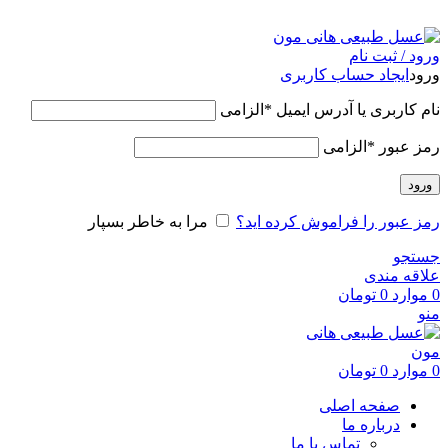
عسل طبیعی هانی مون، معیار عسل ایرانی
ورود / ثبت نام
ورود
ایجاد حساب کاربری
نام کاربری یا آدرس ایمیل
*
الزامی
رمز عبور
*
الزامی
ورود
رمز عبور را فراموش کرده اید؟
مرا به خاطر بسپار
جستجو
علاقه مندی
0
موارد
0
تومان
منو
0
موارد
0
تومان
صفحه اصلی
درباره ما
تماس با ما