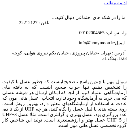
ادامه مطلب
ما را در شکه های اجتماعی دنبال کنید…
تلفن : 22212127
واتــس اپ: 09102004565
ایمیل:info@honymoon.ir
آدرس : تهران -خیابان پیروزی، خیابان یکم نیروی هوایی، کوچه
1/28، پلاک 31
درباره عسل طبیعی هانی مون
سوال مهم با چندین پاسخ ناصحیح اینست که چطور عسل با کیفیت
را تشخیص دهیم. تنها جواب صحیح اینست که به یافته های
آزمایشگاهی اعتماد کنیم. از آنجا که امکان ارسال هر شیشه عسلی
که می خرید به آزمایشگاه وجود ندارد، انتخاب عسل هانی مون که
عادت به استفاده از آزمایشگاههای معتبر دارد، بهترین روش است.
روی بسته بندی یا لیبل عسل را نگاه کنید، هر چه UHF از یک تا ده،
عدد بزرگتری بود، عسل بهتری و گرانتری است. مثلا عسل UHF+8
از UHF+5 عسل بهتر و ارزشمندتری است. تولید این شاخص کار
گروه تخصصی عسل هانی مون است.