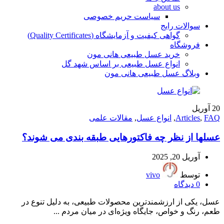
about us
سیاست حریم خصوصی
سوالات رایج
گواهی کیفیت و آزمایشگاه (Quality Certificates)
فروشگاه
خرید عسل طبیعی هانی مون
انواع عسل طبیعی بر اساس شهد گل
وبلاگ عسل طبیعی هانی مون
20
آوریل
FAQ
,
Articles
,
انواع عسل
,
مقالات علمی
عسلها از نظر چه فاکتورهایی طبقه بندی می شوند؟
آوریل 20, 2025
توسط
vivo
0
دیدگاه
عسل، یکی از ارزشمندترین محصولات طبیعی، به دلیل تنوع در
طعم، رنگ و خواص، جایگاه ویژه‌ای در میان مردم ...