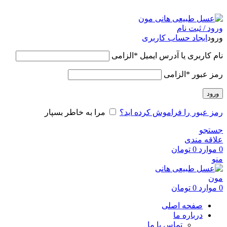
عسل طبیعی هانی مون، معیار عسل ایرانی
ورود / ثبت نام
ورود
ایجاد حساب کاربری
نام کاربری یا آدرس ایمیل
*
الزامی
رمز عبور
*
الزامی
ورود
رمز عبور را فراموش کرده اید؟
مرا به خاطر بسپار
جستجو
علاقه مندی
0
موارد
0
تومان
منو
0
موارد
0
تومان
صفحه اصلی
درباره ما
تماس با ما