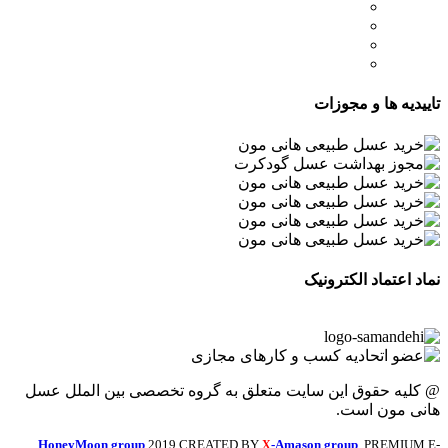
- صفحه اصلی
- فروشگاه
- وبلاگ
- قوانین و مقررات
تاییدیه ها و مجوزات
نماد اعتماد الکترونیک
@ کلیه حقوق این سایت متعلق به گروه تخصصی بین الملل عسل
هانی مون است.
HoneyMoon group
2019 CREATED BY
-Amason group
. PREMIUM E-
X