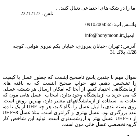
ما را در شکه های اجتماعی دنبال کنید…
تلفن : 22212127
واتــس اپ: 09102004565
ایمیل:info@honymoon.ir
آدرس : تهران -خیابان پیروزی، خیابان یکم نیروی هوایی، کوچه
1/28، پلاک 31
درباره عسل طبیعی هانی مون
سوال مهم با چندین پاسخ ناصحیح اینست که چطور عسل با کیفیت
را تشخیص دهیم. تنها جواب صحیح اینست که به یافته های
آزمایشگاهی اعتماد کنیم. از آنجا که امکان ارسال هر شیشه عسلی
که می خرید به آزمایشگاه وجود ندارد، انتخاب عسل هانی مون که
عادت به استفاده از آزمایشگاههای معتبر دارد، بهترین روش است.
روی بسته بندی یا لیبل عسل را نگاه کنید، هر چه UHF از یک تا ده،
عدد بزرگتری بود، عسل بهتری و گرانتری است. مثلا عسل UHF+8
از UHF+5 عسل بهتر و ارزشمندتری است. تولید این شاخص کار
گروه تخصصی عسل هانی مون است.
لینک های مهم