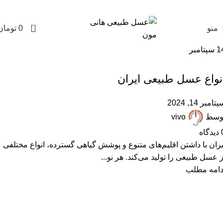
0
منو
0
تومان
1
سپتامبر
,
,
,
,
,
ARTICLES
پرسشهای پرتکرار
عسل با موم
عسل طبیعی
مقالات علمی
,
همکاران زنبوردار
همکاران عسل فروش
نواع عسل طبیعی ایران
تامبر 14, 2024
وسط
vivo
دیدگاه
یران با داشتن اقلیم‌های متنوع و پوشش گیاهی گسترده، انواع مختلفی
ز عسل طبیعی را تولید می‌کند. هر نو...
دامه مطلب