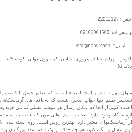
تلفن : 22212127
واتــس اپ: 09102004565
ایمیل:info@honymoon.ir
آدرس : تهران -خیابان پیروزی، خیابان یکم نیروی هوایی، کوچه 1/28،
پلاک 31
درباره عسل طبیعی هانی مون
سوال مهم با چندین پاسخ ناصحیح اینست که چطور عسل با کیفیت را
تشخیص دهیم. تنها جواب صحیح اینست که به یافته های آزمایشگاهی
اعتماد کنیم. از آنجا که امکان ارسال هر شیشه عسلی که می خرید به
آزمایشگاه وجود ندارد، انتخاب عسل هانی مون که عادت به استفاده
از آزمایشگاههای معتبر دارد، بهترین روش است. روی بسته بندی یا
لیبل عسل را نگاه کنید، هر چه UHF از یک تا ده، عدد بزرگتری بود،