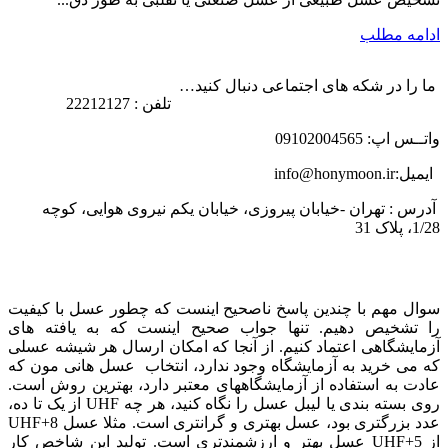
ادامه مطلب
ما را در شکه های اجتماعی دنبال کنید…
تلفن : 22212127
واتــس اپ: 09102004565
ایمیل:info@honymoon.ir
آدرس : تهران -خیابان پیروزی، خیابان یکم نیروی هوایی، کوچه
1/28، پلاک 31
درباره عسل طبیعی هانی مون
سوال مهم با چندین پاسخ ناصحیح اینست که چطور عسل با کیفیت
را تشخیص دهیم. تنها جواب صحیح اینست که به یافته های
آزمایشگاهی اعتماد کنیم. از آنجا که امکان ارسال هر شیشه عسلی
که می خرید به آزمایشگاه وجود ندارد، انتخاب عسل هانی مون که
عادت به استفاده از آزمایشگاههای معتبر دارد، بهترین روش است.
روی بسته بندی یا لیبل عسل را نگاه کنید، هر چه UHF از یک تا ده،
عدد بزرگتری بود، عسل بهتری و گرانتری است. مثلا عسل UHF+8
از UHF+5 عسل بهتر و ارزشمندتری است. تولید این شاخص کار