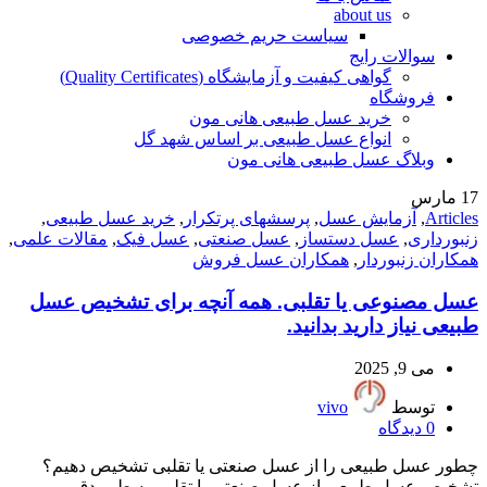
about us
سیاست حریم خصوصی
سوالات رایج
گواهی کیفیت و آزمایشگاه (Quality Certificates)
فروشگاه
خرید عسل طبیعی هانی مون
انواع عسل طبیعی بر اساس شهد گل
وبلاگ عسل طبیعی هانی مون
17
مارس
Articles
,
آزمایش عسل
,
پرسشهای پرتکرار
,
خرید عسل طبیعی
,
زنبورداری
,
عسل دستساز
,
عسل صنعتی
,
عسل فیک
,
مقالات علمی
,
همکاران زنبوردار
,
همکاران عسل فروش
عسل مصنوعی یا تقلبی. همه آنچه برای تشخیص عسل
طبیعی نیاز دارید بدانید.
می 9, 2025
توسط
vivo
0
دیدگاه
چطور عسل طبیعی را از عسل صنعتی یا تقلبی تشخیص دهیم؟
تشخیص عسل طبیعی از عسل صنعتی یا تقلبی به طور دق...