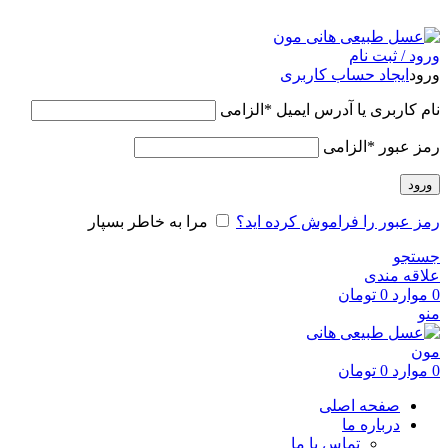
عسل طبیعی هانی مون، معیار عسل ایرانی
ورود / ثبت نام
ورود
ایجاد حساب کاربری
نام کاربری یا آدرس ایمیل
*
الزامی
رمز عبور
*
الزامی
ورود
رمز عبور را فراموش کرده اید؟
مرا به خاطر بسپار
جستجو
علاقه مندی
0
موارد
0
تومان
منو
0
موارد
0
تومان
صفحه اصلی
درباره ما
تماس با ما