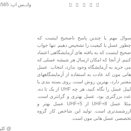
واتــس اپ: 09102004565
درباره عسل طبیعی هانی مون
لینک های مهم
- صفحه اصلی
سوال مهم با چندین پاسخ ناصحیح اینست که
چطور عسل با کیفیت را تشخیص دهیم. تنها جواب
- فروشگاه
صحیح اینست که به یافته های آزمایشگاهی اعتماد
- وبلاگ
کنیم. از آنجا که امکان ارسال هر شیشه عسلی که
- قوانین و مقررات
می خرید به آزمایشگاه وجود ندارد، انتخاب عسل
هانی مون که عادت به استفاده از آزمایشگاههای
معتبر دارد، بهترین روش است. روی بسته بندی یا
لیبل عسل را نگاه کنید، هر چه UHF از یک تا ده،
عدد بزرگتری بود، عسل بهتری و گرانتری است.
مثلا عسل UHF+8 از UHF+5 عسل بهتر و
ارزشمندتری است. تولید این شاخص کار گروه
تخصصی عسل هانی مون است.
@ کلی