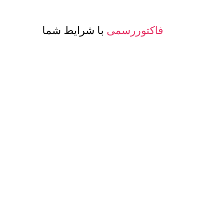
فاکتوررسمی
با شرایط شما
صدور پرفرما و اینویس
جهت صادرات
معرفی حساب بانکی ارزی
جهت مشتری
تنوع
کیفیت و مدلهای
عسل و بسته بن
اگر این شرایط برای شما جذاب است، اکنون با ما تما
معامله با هم گفتگو کنیم. این اطمینان برای شما وجود
ابعاد، منطقی ترین انتخاب شما برای تامین عمده ع