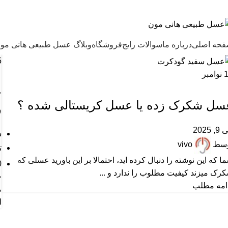
ل طبیعی هانی مون، معیار عسل ایرانی
حه اصلی
درباره ما
سوالات رایج
فروشگاه
وبلاگ عسل طبیعی هانی مو
5
نوامبر
,
,
,
ARTICLES
عسل خامه ای
عسل رس بسته
مقالات علمی
چ
سل شکرک زده یا عسل کریستالی شده ؟
ر
, 2025
س
وسط
vivo
ت
ا که این نوشته را دنبال کرده اید، احتمالا بر این باورید عسلی که
0
رک میزند کیفیت مطلوب را ندارد و ...
خ
امه مطلب
م
ا