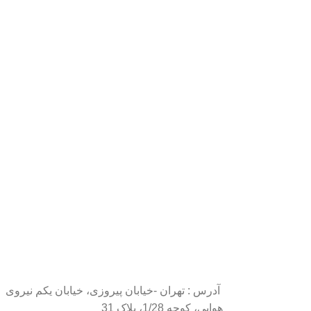
آدرس : تهران -خیابان پیروزی، خیابان یکم نیروی
هوایی، کوچه 1/28، پلاک 31