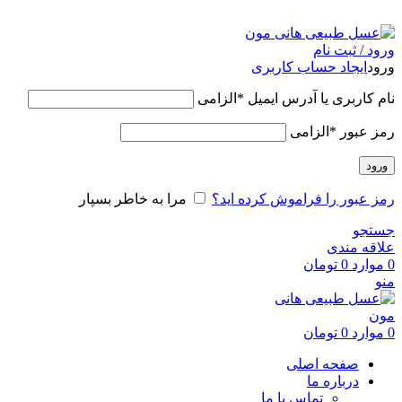
عسل طبیعی هانی مون، معیار عسل ایرانی
ورود / ثبت نام
ورود
ایجاد حساب کاربری
نام کاربری یا آدرس ایمیل
*
الزامی
رمز عبور
*
الزامی
ورود
رمز عبور را فراموش کرده اید؟
مرا به خاطر بسپار
جستجو
علاقه مندی
0
موارد
0
تومان
منو
0
موارد
0
تومان
صفحه اصلی
درباره ما
تماس با ما