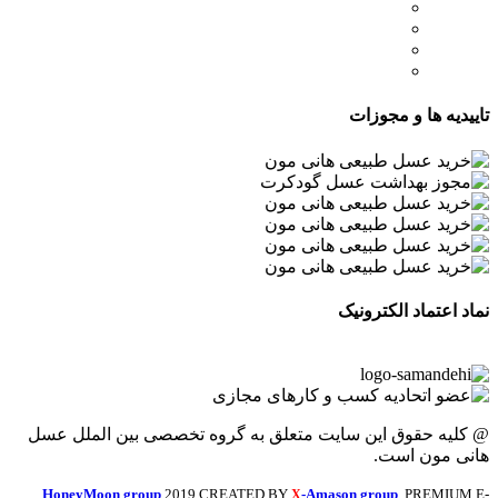
- صفحه اصلی
- فروشگاه
- وبلاگ
- قوانین و مقررات
تاییدیه ها و مجوزات
نماد اعتماد الکترونیک
@ کلیه حقوق این سایت متعلق به گروه تخصصی بین الملل عسل
هانی مون است.
HoneyMoon group
2019 CREATED BY
-Amason group
. PREMIUM E-
X