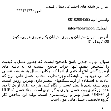
ما را در شکه های اجتماعی دنبال کنید…
تلفن : 22212127
واتــس اپ: 09102004565
ایمیل:info@honymoon.ir
آدرس : تهران -خیابان پیروزی، خیابان یکم نیروی هوایی، کوچه
1/28، پلاک 31
درباره عسل طبیعی هانی مون
سوال مهم با چندین پاسخ ناصحیح اینست که چطور عسل با کیفیت
را تشخیص دهیم. تنها جواب صحیح اینست که به یافته های
آزمایشگاهی اعتماد کنیم. از آنجا که امکان ارسال هر شیشه عسلی
که می خرید به آزمایشگاه وجود ندارد، انتخاب عسل هانی مون که
عادت به استفاده از آزمایشگاههای معتبر دارد، بهترین روش است.
روی بسته بندی یا لیبل عسل را نگاه کنید، هر چه UHF از یک تا ده،
عدد بزرگتری بود، عسل بهتری و گرانتری است. مثلا عسل UHF+8
از UHF+5 عسل بهتر و ارزشمندتری است. تولید این شاخص کار
گروه تخصصی عسل هانی مون است.
لینک های مهم