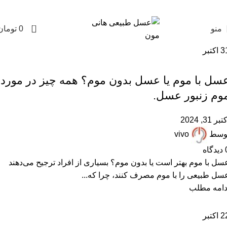
0
منو
0
تومان
3
اکتبر
,
,
,
عسل با موم
مقالات علمی
موم عسل
همکاران زنبوردار
سل با موم یا عسل بدون موم؟ همه چیز در مورد
وم زنبور عسل.
تبر 31, 2024
وسط
vivo
دیدگاه
سل با موم بهتر است یا بدون موم؟ بسیاری از افراد ترجیح می‌دهند
سل طبیعی را با موم مصرف کنند، چرا که...
دامه مطلب
2
اکتبر