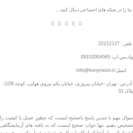
ما را در شکه های اجتماعی دنبال کنید…
تلفن : 22212127
واتــس اپ: 09102004565
ایمیل:info@honymoon.ir
آدرس : تهران -خیابان پیروزی، خیابان یکم نیروی هوایی، کوچه 1/28،
پلاک 31
درباره عسل طبیعی هانی مون
سوال مهم با چندین پاسخ ناصحیح اینست که چطور عسل با کیفیت را
تشخیص دهیم. تنها جواب صحیح اینست که به یافته های آزمایشگاهی
اعتماد کنیم. از آنجا که امکان ارسال هر شیشه عسلی که می خرید به