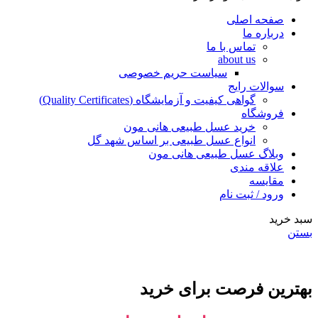
صفحه اصلی
درباره ما
تماس با ما
about us
سیاست حریم خصوصی
سوالات رایج
گواهی کیفیت و آزمایشگاه (Quality Certificates)
فروشگاه
خرید عسل طبیعی هانی مون
انواع عسل طبیعی بر اساس شهد گل
وبلاگ عسل طبیعی هانی مون
علاقه مندی
مقایسه
ورود / ثبت نام
سبد خرید
بستن
بهترین فرصت برای خرید