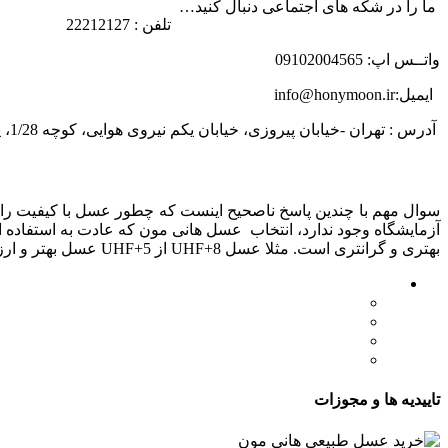
ما را در شکه های اجتماعی دنبال کنید…
تلفن : 22212127
واتــس اپ: 09102004565
ایمیل:info@honymoon.ir
آدرس : تهران -خیابان پیروزی، خیابان یکم نیروی هوایی، کوچه 1/28، پلاک 31
درباره عسل طبیعی هانی مون
سوال مهم با چندین پاسخ ناصحیح اینست که چطور عسل با کیفیت را ت
بهتری و گرانتری است. مثلا عسل UHF+8 از UHF+5 عسل بهتر و ارزشمندتری است. تولید این شاخص کار گروه تخصصی عسل هانی مون است.
لینک های مهم
- صفحه اصلی
- فروشگاه
- وبلاگ
- قوانین و مقررات
تاییدیه ها و مجوزات