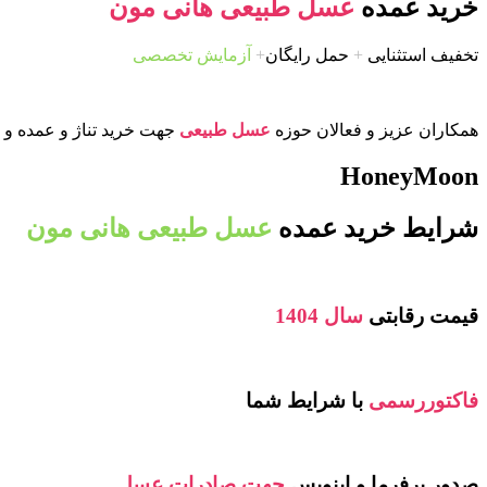
خرید عمده
عسل طبیعی هانی مون
تخفیف استثنایی
+
حمل رایگان
+
آزمایش تخصصی
همکاران عزیز و فعالان حوزه
عسل طبیعی
جهت خرید تناژ و عمده و ی
HoneyMoon
شرایط خرید عمده
عسل طبیعی هانی مون
قیمت رقابتی
سال 1404
فاکتوررسمی
با شرایط شما
صدور پرفرما و اینویس
جهت صادرات عسل