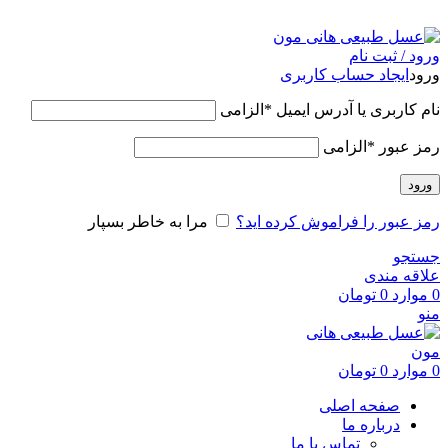
عسل طبیعی هانی مون، معیار عسل ایرانی
ورود / ثبت نام
ورود
ایجاد حساب کاربری
نام کاربری یا آدرس ایمیل
*
الزامی
رمز عبور
*
الزامی
ورود
رمز عبور را فراموش کرده اید؟
مرا به خاطر بسپار
جستجو
علاقه مندی
0
موارد
0
تومان
منو
0
موارد
0
تومان
صفحه اصلی
درباره ما
تماس با ما