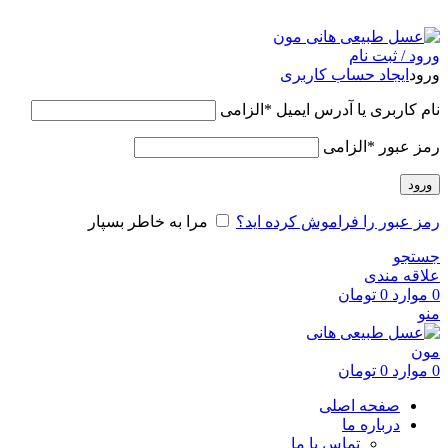
عسل طبیعی هانی مون، معیار عسل ایرانی
ورود / ثبت نام
ورود
ایجاد حساب کاربری
نام کاربری یا آدرس ایمیل
*
الزامی
رمز عبور
*
الزامی
ورود
رمز عبور را فراموش کرده اید؟
مرا به خاطر بسپار
جستجو
علاقه مندی
0
موارد
0
تومان
منو
0
موارد
0
تومان
صفحه اصلی
درباره ما
تماس با ما