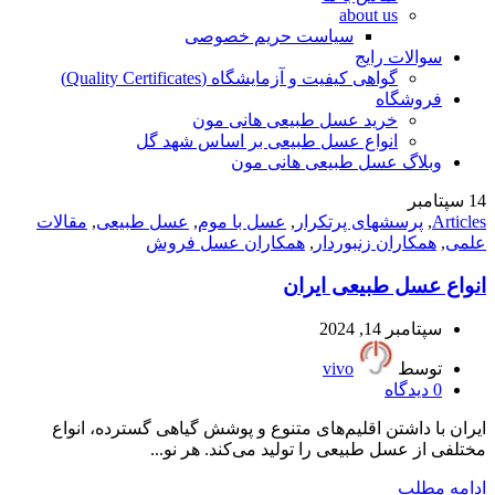
about us
سیاست حریم خصوصی
سوالات رایج
گواهی کیفیت و آزمایشگاه (Quality Certificates)
فروشگاه
خرید عسل طبیعی هانی مون
انواع عسل طبیعی بر اساس شهد گل
وبلاگ عسل طبیعی هانی مون
14
سپتامبر
Articles
,
پرسشهای پرتکرار
,
عسل با موم
,
عسل طبیعی
,
مقالات
علمی
,
همکاران زنبوردار
,
همکاران عسل فروش
انواع عسل طبیعی ایران
سپتامبر 14, 2024
توسط
vivo
0
دیدگاه
ایران با داشتن اقلیم‌های متنوع و پوشش گیاهی گسترده، انواع
مختلفی از عسل طبیعی را تولید می‌کند. هر نو...
ادامه مطلب