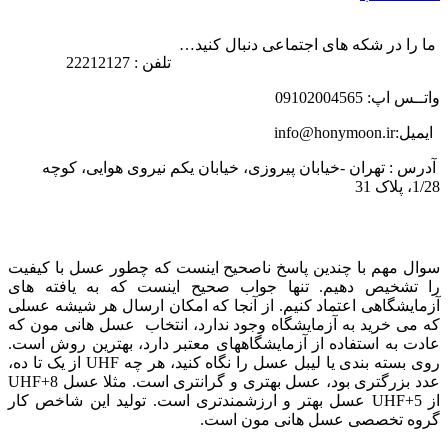
ما را در شکه های اجتماعی دنبال کنید…
تلفن : 22212127
واتــس اپ: 09102004565
ایمیل:info@honymoon.ir
آدرس : تهران -خیابان پیروزی، خیابان یکم نیروی هوایی، کوچه
1/28، پلاک 31
درباره عسل طبیعی هانی مون
سوال مهم با چندین پاسخ ناصحیح اینست که چطور عسل با کیفیت
را تشخیص دهیم. تنها جواب صحیح اینست که به یافته های
آزمایشگاهی اعتماد کنیم. از آنجا که امکان ارسال هر شیشه عسلی
که می خرید به آزمایشگاه وجود ندارد، انتخاب عسل هانی مون که
عادت به استفاده از آزمایشگاههای معتبر دارد، بهترین روش است.
روی بسته بندی یا لیبل عسل را نگاه کنید، هر چه UHF از یک تا ده،
عدد بزرگتری بود، عسل بهتری و گرانتری است. مثلا عسل UHF+8
از UHF+5 عسل بهتر و ارزشمندتری است. تولید این شاخص کار
گروه تخصصی عسل هانی مون است.