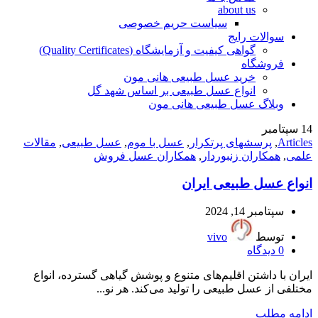
about us
سیاست حریم خصوصی
سوالات رایج
گواهی کیفیت و آزمایشگاه (Quality Certificates)
فروشگاه
خرید عسل طبیعی هانی مون
انواع عسل طبیعی بر اساس شهد گل
وبلاگ عسل طبیعی هانی مون
14
سپتامبر
Articles
,
پرسشهای پرتکرار
,
عسل با موم
,
عسل طبیعی
,
مقالات
علمی
,
همکاران زنبوردار
,
همکاران عسل فروش
انواع عسل طبیعی ایران
سپتامبر 14, 2024
توسط
vivo
0
دیدگاه
ایران با داشتن اقلیم‌های متنوع و پوشش گیاهی گسترده، انواع
مختلفی از عسل طبیعی را تولید می‌کند. هر نو...
ادامه مطلب