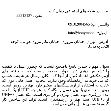
ما را در شکه های اجتماعی دنبال کنید…
تلفن : 22212127
واتــس اپ: 09102004565
ایمیل:info@honymoon.ir
آدرس : تهران -خیابان پیروزی، خیابان یکم نیروی هوایی، کوچه
1/28، پلاک 31
درباره عسل طبیعی هانی مون
سوال مهم با چندین پاسخ ناصحیح اینست که چطور عسل با کیفیت
را تشخیص دهیم. تنها جواب صحیح اینست که به یافته های
آزمایشگاهی اعتماد کنیم. از آنجا که امکان ارسال هر شیشه عسلی
که می خرید به آزمایشگاه وجود ندارد، انتخاب عسل هانی مون که
عادت به استفاده از آزمایشگاههای معتبر دارد، بهترین روش است.
روی بسته بندی یا لیبل عسل را نگاه کنید، هر چه UHF از یک تا ده،
عدد بزرگتری بود، عسل بهتری و گرانتری است. مثلا عسل UHF+8
از UHF+5 عسل بهتر و ارزشمندتری است. تولید این شاخص کار
گروه تخصصی عسل هانی مون است.