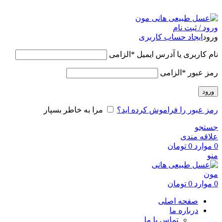
عسل طبیعی هانی مون، معیار عسل ایرانی
ورود / ثبت نام
ورود
ایجاد حساب کاربری
نام کاربری یا آدرس ایمیل
*
الزامی
رمز عبور
*
الزامی
ورود
رمز عبور را فراموش کرده اید؟
مرا به خاطر بسپار
جستجو
علاقه مندی
0
موارد
0
تومان
منو
0
موارد
0
تومان
صفحه اصلی
درباره ما
تماس با ما