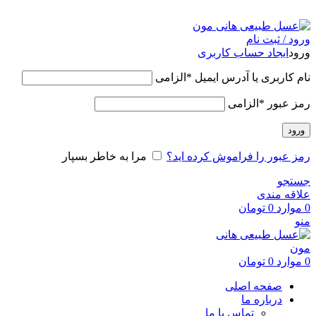
عسل طبیعی هانی مون، معیار عسل ایرانی
ورود / ثبت نام
ورود
ایجاد حساب کاربری
نام کاربری یا آدرس ایمیل
*
الزامی
رمز عبور
*
الزامی
ورود
رمز عبور را فراموش کرده اید؟
مرا به خاطر بسپار
جستجو
علاقه مندی
0
موارد
0
تومان
منو
0
موارد
0
تومان
صفحه اصلی
درباره ما
تماس با ما