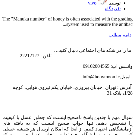
توسط
vivo
0
دیدگاه
The "Manuka number" of honey is often associated with the grading
system used to measure the antibac...
ادامه مطلب
ما را در شکه های اجتماعی دنبال کنید…
تلفن : 22212127
واتــس اپ: 09102004565
ایمیل:info@honymoon.ir
آدرس : تهران -خیابان پیروزی، خیابان یکم نیروی هوایی، کوچه
1/28، پلاک 31
درباره عسل طبیعی هانی مون
سوال مهم با چندین پاسخ ناصحیح اینست که چطور عسل با کیفیت
را تشخیص دهیم. تنها جواب صحیح اینست که به یافته های
آزمایشگاهی اعتماد کنیم. از آنجا که امکان ارسال هر شیشه عسلی
که می خرید به آزمایشگاه وجود ندارد، انتخاب عسل هانی مون که