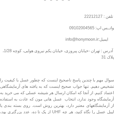
تلفن : 22212127
واتــس اپ: 09102004565
ایمیل:info@honymoon.ir
آدرس : تهران -خیابان پیروزی، خیابان یکم نیروی هوایی، کوچه 1/28،
پلاک 31
درباره عسل طبیعی هانی مون
سوال مهم با چندین پاسخ ناصحیح اینست که چطور عسل با کیفیت را
تشخیص دهیم. تنها جواب صحیح اینست که به یافته های آزمایشگاهی
اعتماد کنیم. از آنجا که امکان ارسال هر شیشه عسلی که می خرید به
آزمایشگاه وجود ندارد، انتخاب عسل هانی مون که عادت به استفاده
از آزمایشگاههای معتبر دارد، بهترین روش است. روی بسته بندی یا
لیبل عسل را نگاه کنید، هر چه UHF از یک تا ده، عدد بزرگتری بود،