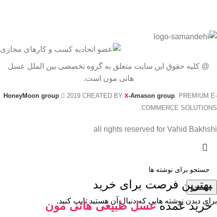
@ کلیه حقوق این سایت متعلق به گروه تخصصی بین الملل عسل
هانی مون است.
HoneyMoon group
2019 CREATED BY
-Amason group
. PREMIUM E-
X
COMMERCE SOLUTIONS.
all rights reserved for Vahid Bakhshi
بهترین فرصت برای خرید
جستجو
برای دیدن نوشته هایی که دنبال آن هستید تایپ کنید.
خرید عمده
عسل طبیعی هانی مون