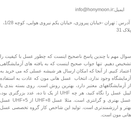
ایمیل:info@honymoon.ir
آدرس : تهران -خیابان پیروزی، خیابان یکم نیروی هوایی، کوچه 1/28،
پلاک 31
درباره عسل طبیعی هانی مون
سوال مهم با چندین پاسخ ناصحیح اینست که چطور عسل با کیفیت را
تشخیص دهیم. تنها جواب صحیح اینست که به یافته های آزمایشگاهی
اعتماد کنیم. از آنجا که امکان ارسال هر شیشه عسلی که می خرید به
آزمایشگاه وجود ندارد، انتخاب عسل هانی مون که عادت به استفاده
از آزمایشگاههای معتبر دارد، بهترین روش است. روی بسته بندی یا
لیبل عسل را نگاه کنید، هر چه UHF از یک تا ده، عدد بزرگتری بود،
عسل بهتری و گرانتری است. مثلا عسل UHF+8 از UHF+5 عسل
بهتر و ارزشمندتری است. تولید این شاخص کار گروه تخصصی عسل
هانی مون است.
لینک های مهم