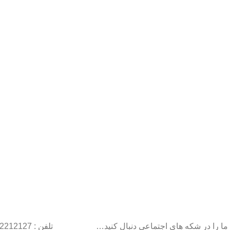
ما را در شکه های اجتماعی دنبال کنید…
تلفن : 22212127