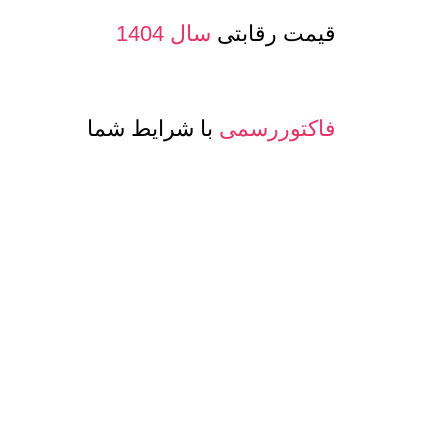
قیمت رقابتی
سال 1404
فاکتوررسمی
با شرایط شما
صدور پرفرما و اینویس
جهت صادرات
معرفی حساب بانکی ارزی
جهت مشتری
تنوع
کیفیت و مدلهای
عسل و بسته بن