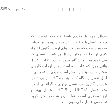
واتــس اپ: 09102004565
درباره عسل طبیعی هانی مون
لینک های مهم
- صفحه اصلی
سوال مهم با چندین پاسخ ناصحیح اینست که
چطور عسل با کیفیت را تشخیص دهیم. تنها جواب
- فروشگاه
صحیح اینست که به یافته های آزمایشگاهی اعتماد
- وبلاگ
کنیم. از آنجا که امکان ارسال هر شیشه عسلی که
- قوانین و مقررات
می خرید به آزمایشگاه وجود ندارد، انتخاب عسل
هانی مون که عادت به استفاده از آزمایشگاههای
معتبر دارد، بهترین روش است. روی بسته بندی یا
لیبل عسل را نگاه کنید، هر چه UHF از یک تا ده،
عدد بزرگتری بود، عسل بهتری و گرانتری است.
مثلا عسل UHF+8 از UHF+5 عسل بهتر و
ارزشمندتری است. تولید این شاخص کار گروه
تخصصی عسل هانی مون است.