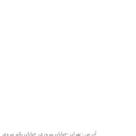
آدرس : تهران -خیابان پیروزی، خیابان یکم نیروی