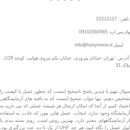
تلفن : 22212127
واتــس اپ: 09102004565
ایمیل:info@honymoon.ir
آدرس : تهران -خیابان پیروزی، خیابان یکم نیروی هوایی، کوچه 1/28،
پلاک 31
درباره عسل طبیعی هانی مون
سوال مهم با چندین پاسخ ناصحیح اینست که چطور عسل با کیفیت را
تشخیص دهیم. تنها جواب صحیح اینست که به یافته های آزمایشگاهی
اعتماد کنیم. از آنجا که امکان ارسال هر شیشه عسلی که می خرید به
آزمایشگاه وجود ندارد، انتخاب عسل هانی مون که عادت به استفاده
از آزمایشگاههای معتبر دارد، بهترین روش است. روی بسته بندی یا
لیبل عسل را نگاه کنید، هر چه UHF از یک تا ده، عدد بزرگتری بود،