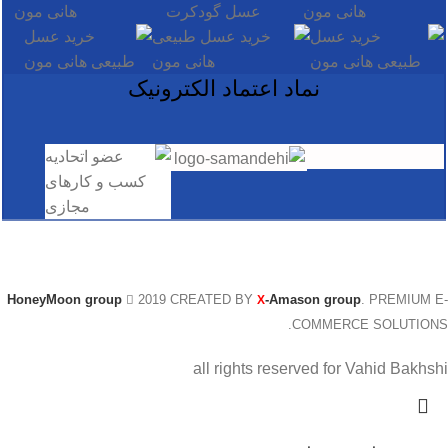
نماد اعتماد الکترونیک
@ کلیه حقوق این سایت متعلق به گروه تخصصی بین الملل عسل
هانی مون است.
HoneyMoon group
2019 CREATED BY
-Amason group
. PREMIUM E-
X
COMMERCE SOLUTIONS.
all rights reserved for Vahid Bakhshi